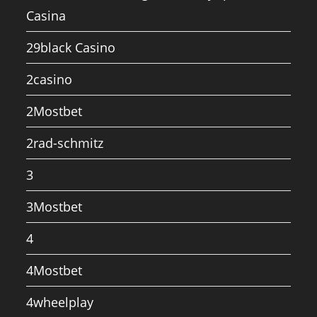
Casina
29black Casino
2casino
2Mostbet
2rad-schmitz
3
3Mostbet
4
4Mostbet
4wheelplay