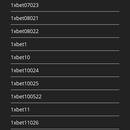
1xbet07023
1xbet08021
1xbet08022
1xbet1
1xbet10
1xbet10024
1xbet10025
1xbet100522
1xbet11
1xbet11026