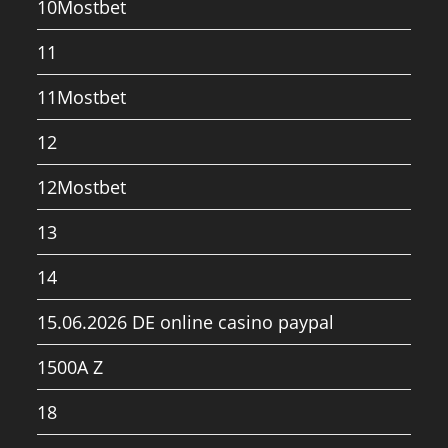
10Mostbet
11
11Mostbet
12
12Mostbet
13
14
15.06.2026 DE online casino paypal
1500A Z
18