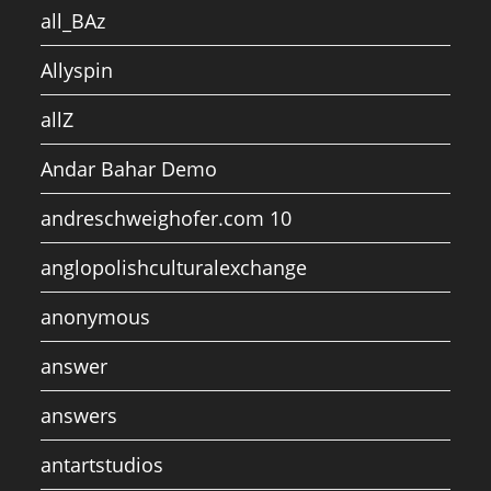
all_BAz
Allyspin
allZ
Andar Bahar Demo
andreschweighofer.com 10
anglopolishculturalexchange
anonymous
answer
answers
antartstudios