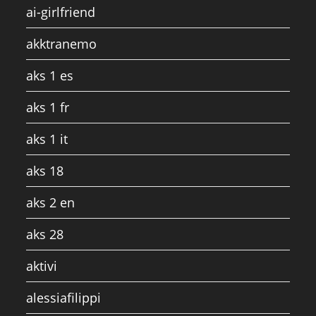
ai-girlfriend
akktranemo
aks 1 es
aks 1 fr
aks 1 it
aks 18
aks 2 en
aks 28
aktivi
alessiafilippi