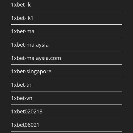
1xbet-lk
1xbet-lk1
1xbet-mal
1xbet-malaysia
1xbet-malaysia.com
1xbet-singapore
1xbet-tn
1xbet-vn
1xbet020218
1xbet06021