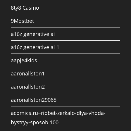
8ty8 Casino
9Mostbet
a16z generative ai
a16z generative ai 1
aapje4kids
aaronallston1
aaronallston2
aaronallston29065
acomics.ru~riobet-zerkalo-dlya-vhoda-
bystryy-sposob 100