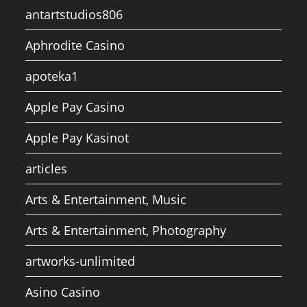
antartstudios806
Aphrodite Casino
apoteka1
Apple Pay Casino
Apple Pay Kasinot
articles
Arts & Entertainment, Music
Arts & Entertainment, Photography
artworks-unlimited
Asino Casino