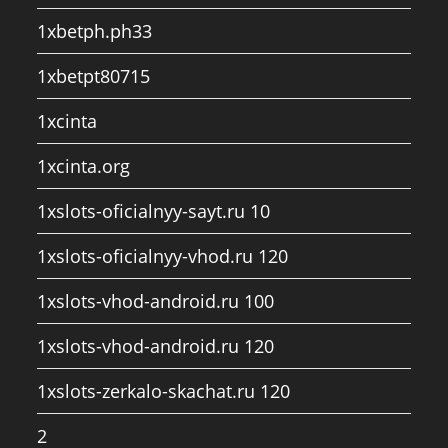
1xbetph.ph33
1xbetpt80715
1xcinta
1xcinta.org
1xslots-oficialnyy-sayt.ru 10
1xslots-oficialnyy-vhod.ru 120
1xslots-vhod-android.ru 100
1xslots-vhod-android.ru 120
1xslots-zerkalo-skachat.ru 120
2