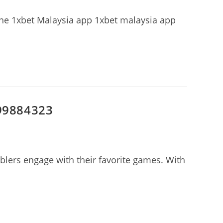
 the 1xbet Malaysia app 1xbet malaysia app
699884323
blers engage with their favorite games. With