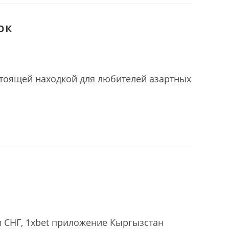
ок
астоящей находкой для любителей азартных
 СНГ, 1xbet приложение Кыргызстан