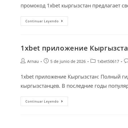
WinKingdom Casino
мир
промокод 1xbet кыргызстан предлагает с
ставок
Winmega
1xbet
Continuar Leyendo
winpalace casino
приложение
Кыргызстан
Winrolla
Удобство
1xbet приложение Кыргызстан
ставок
winsmania-casino
на
Autor
Publicación
Categoría
C
Arnau
5 de junio de 2026
1xbet50617
спорт
Wonaco
de
de
de
d
la
la
la
la
1xbet приложение Кыргызстан: Полный гид
work-denmark1052
entrada:
entrada:
entrada:
en
кыргызстанцев. В последние годы популяр
work-denmark30041
1xbet
Continuar Leyendo
Writing & Speaking, Writing
приложение
Кыргызстан
www.infonor.dk
Все,
что