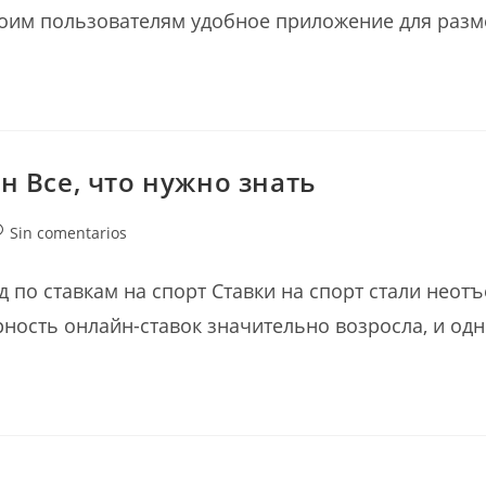
воим пользователям удобное приложение для разм
 Все, что нужно знать
omentarios
Sin comentarios
e
 по ставкам на спорт Ставки на спорт стали неот
trada:
ность онлайн-ставок значительно возросла, и од