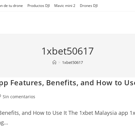
ón de tu drone
Productos DJI
Mavic mini 2
Drones DJI
1xbet50617
>
1xbet50617
pp Features, Benefits, and How to Use
omentarios
Sin comentarios
e
 Benefits, and How to Use It The 1xbet Malaysia app 
trada:
ing…