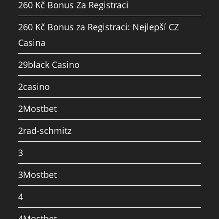
260 Kč Bonus Za Registraci
260 Kč Bonus za Registraci: Nejlepší CZ
Casina
29black Casino
2casino
2Mostbet
2rad-schmitz
3
3Mostbet
4
4Mostbet