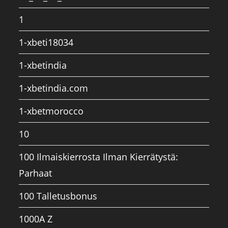
1
1-xbeti18034
1-xbetindia
1-xbetindia.com
1-xbetmorocco
10
100 Ilmaiskierrosta Ilman Kierrätystä:
Parhaat
100 Talletusbonus
1000A Z