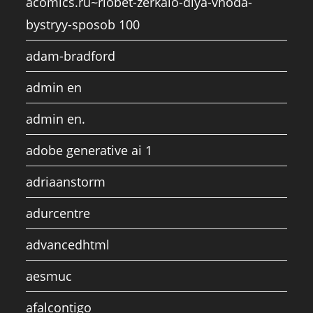
acomics.ru~riobet-zerkalo-dlya-vhoda-
bystryy-sposob 100
adam-bradford
admin en
admin en.
adobe generative ai 1
adriaanstorm
adurcentre
advancedhtml
aesmuc
afalcontigo