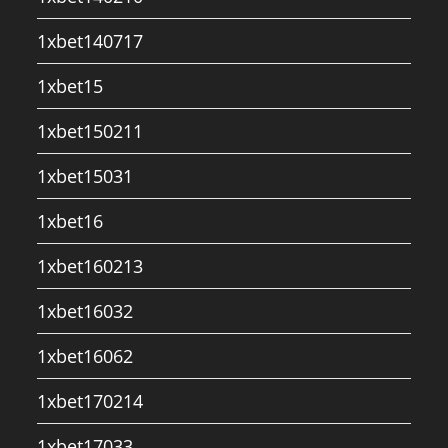
1xbet140717
1xbet15
1xbet150211
1xbet15031
1xbet16
1xbet160213
1xbet16032
1xbet16062
1xbet170214
1xbet17033