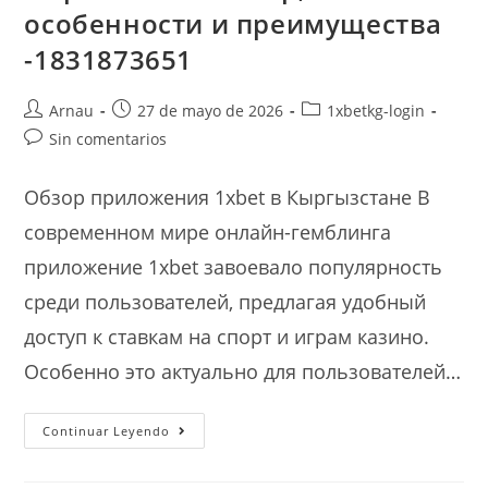
Доступность
особенности и преимущества
-1875464151
-1831873651
Autor
Publicación
Categoría
Arnau
27 de mayo de 2026
1xbetkg-login
de
de
de
Comentarios
Sin comentarios
la
la
la
de
entrada:
entrada:
entrada:
la
Обзор приложения 1xbet в Кыргызстане В
entrada:
современном мире онлайн-гемблинга
приложение 1xbet завоевало популярность
среди пользователей, предлагая удобный
доступ к ставкам на спорт и играм казино.
Особенно это актуально для пользователей…
1xbet
Continuar Leyendo
приложение
в