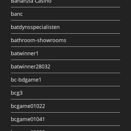
Bananzia Casino
banc
batdynsspecialisten
bathroom-showrooms
batwinner1
batwinner28032
bc-bdgame1
bcg3
bcgame01022
bcgame01041