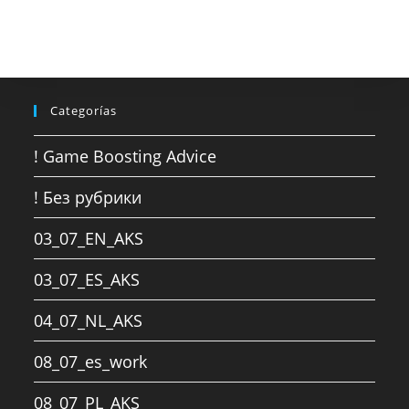
Кыргызстане
Обзор,
особенности
и
преимущества
Categorías
-1831873651
! Game Boosting Advice
! Без рубрики
03_07_EN_AKS
03_07_ES_AKS
04_07_NL_AKS
08_07_es_work
08_07_PL_AKS