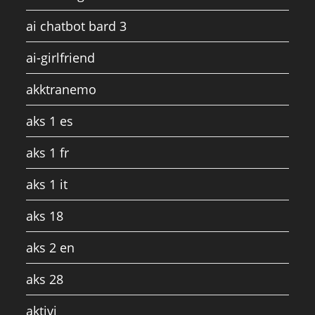
ai chatbot bard 3
ai-girlfriend
akktranemo
aks 1 es
aks 1 fr
aks 1 it
aks 18
aks 2 en
aks 28
aktivi