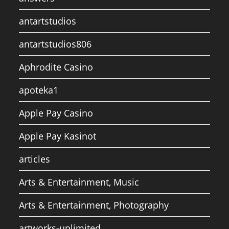
antartstudios
antartstudios806
Aphrodite Casino
apoteka1
Apple Pay Casino
Apple Pay Kasinot
articles
Arts & Entertainment, Music
Arts & Entertainment, Photography
artworks-unlimited