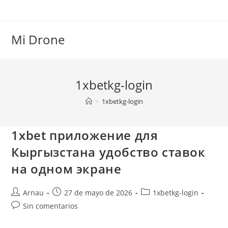
Saltar
al
contenido
Mi Drone
1xbetkg-login
>
1xbetkg-login
1xbet приложение для
Кыргызстана удобство ставок
на одном экране
Autor
Publicación
Categoría
Arnau
27 de mayo de 2026
1xbetkg-login
de
de
de
Comentarios
Sin comentarios
la
la
la
de
entrada:
entrada:
entrada:
la