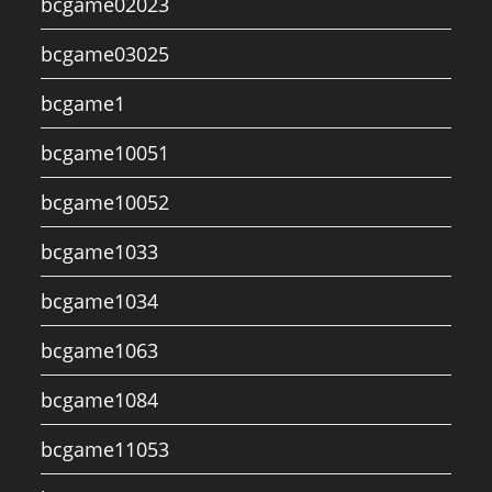
bcgame02023
bcgame03025
bcgame1
bcgame10051
bcgame10052
bcgame1033
bcgame1034
bcgame1063
bcgame1084
bcgame11053