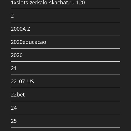
1xslots-zerkalo-skachat.ru 120
2
2000A Z
2020educacao
2026
21
22_07_US
22bet
24
25