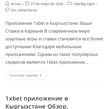
экране
Autor
Publicación
Categoría
Arnau
27 de mayo de 2026
1xbetkg-login
de
de
de
Comentarios
Sin comentarios
la
la
la
de
entrada:
entrada:
entrada:
la
Приложение 1xbet в Кыргызстане: Ваши
entrada:
Ставки в Кармане В современном мире
азартные игры и ставки становятся все более
доступными благодаря мобильным
приложениям. Одним из таких популярных
сервисов является 1xbet приложение…
1xbet
Continuar Leyendo
Приложение
в
Кыргызстане
1xbet приложение в
Удобство
и
Кыргызстане Обзор,