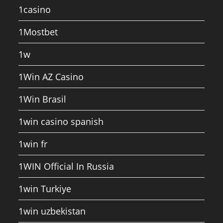
1casino
1Mostbet
1w
1Win AZ Casino
1Win Brasil
1win casino spanish
1win fr
1WIN Official In Russia
1win Turkiye
1win uzbekistan