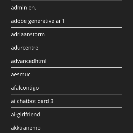
admin en.
adobe generative ai 1
adriaanstorm
adurcentre
advancedhtml
aesmuc
afalcontigo
ai chatbot bard 3
ai-girlfriend
akktranemo