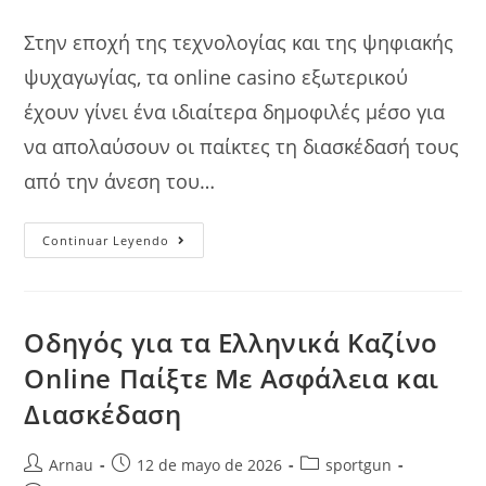
la
la
la
de
entrada:
entrada:
entrada:
la
Στην εποχή της τεχνολογίας και της ψηφιακής
entrada:
ψυχαγωγίας, τα online casino εξωτερικού
έχουν γίνει ένα ιδιαίτερα δημοφιλές μέσο για
να απολαύσουν οι παίκτες τη διασκέδασή τους
από την άνεση του…
Online
Continuar Leyendo
Casino
Εξωτερικού
Εξερευνώντας
Οδηγός για τα Ελληνικά Καζίνο
τις
Καλύτερες
Online Παίξτε Με Ασφάλεια και
Επιλογές
Διασκέδαση
Autor
Publicación
Categoría
Arnau
12 de mayo de 2026
sportgun