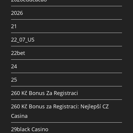
2026
21
22_07_US
22bet
24
25
260 Kč Bonus Za Registraci
260 Kč Bonus za Registraci: Nejlepší CZ
Casina
29black Casino