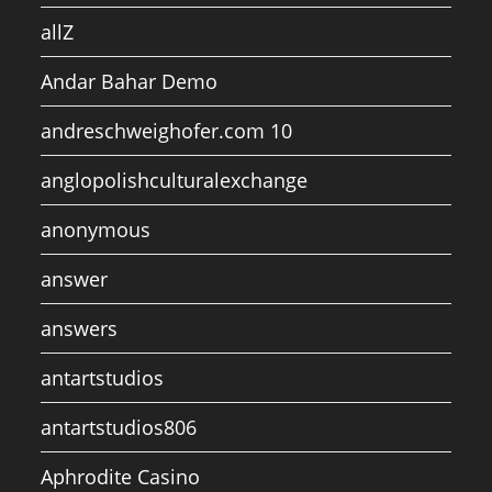
allZ
Andar Bahar Demo
andreschweighofer.com 10
anglopolishculturalexchange
anonymous
answer
answers
antartstudios
antartstudios806
Aphrodite Casino