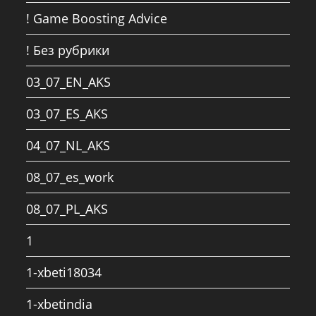
! Game Boosting Advice
! Без рубрики
03_07_EN_AKS
03_07_ES_AKS
04_07_NL_AKS
08_07_es_work
08_07_PL_AKS
1
1-xbeti18034
1-xbetindia