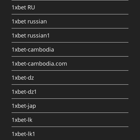
1xbet RU
1xbet russian
1xbet russian1
1xbet-cambodia
1xbet-cambodia.com
1xbet-dz
1xbet-dz1
1xbet-jap
1xbet-lk
1xbet-lk1