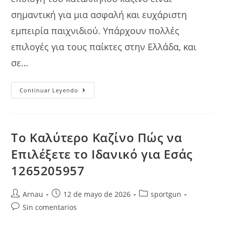
σημαντική για μια ασφαλή και ευχάριστη
εμπειρία παιχνιδιού. Υπάρχουν πολλές
επιλογές για τους παίκτες στην Ελλάδα, και
σε…
Τα
Continuar Leyendo
Καλύτερα
Νομίμα
Καζίνο
Το Καλύτερο Καζίνο Πώς να
στην
Ελλάδα
Επιλέξετε το Ιδανικό για Εσάς
1265205957
Autor
Publicación
Categoría
Arnau
12 de mayo de 2026
sportgun
de
de
de
Comentarios
Sin comentarios
la
la
la
de