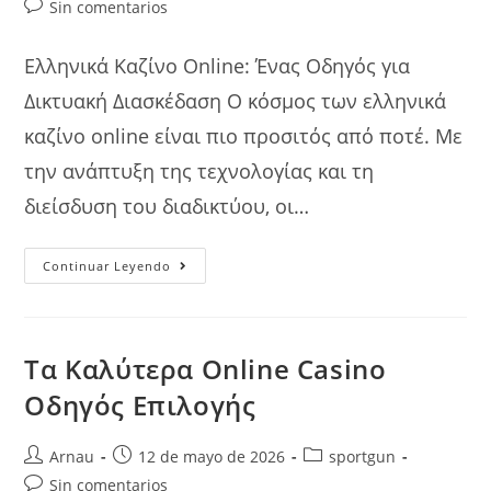
de
de
de
Comentarios
Sin comentarios
la
la
la
de
entrada:
entrada:
entrada:
la
Ελληνικά Καζίνο Online: Ένας Οδηγός για
entrada:
Δικτυακή Διασκέδαση Ο κόσμος των ελληνικά
καζίνο online είναι πιο προσιτός από ποτέ. Με
την ανάπτυξη της τεχνολογίας και τη
διείσδυση του διαδικτύου, οι…
Οδηγός
Continuar Leyendo
για
τα
Ελληνικά
Τα Καλύτερα Online Casino
Καζίνο
Online
Οδηγός Επιλογής
Παίξτε
Με
Autor
Publicación
Categoría
Arnau
12 de mayo de 2026
sportgun
Ασφάλεια
de
de
de
Comentarios
Sin comentarios