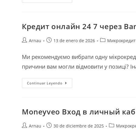
валют
What Does Exclusive Dating
від
Mean
МТБ
Кредит онлайн 24 7 через Ban
БАНК
what does nlu mean 8
курси
Autor
Publicación
Categoría
Arnau
13 de enero de 2026
Микрокредит
покупки-
What Is Arabian Brides
de
de
de
продажу
la
la
la
Ми рекомендуємо вибрати одну мікрокреди
долара,
Who Is Caitlyn Jenner Dating
entrada:
entrada:
entrada:
курс
причини вам могли відмовити у позиці? І
2022
євро
і
Кредит
WildChance Casino
Continuar Leyendo
курс
онлайн
рубля
Wildies Casino
24
в
7
Wildrobin
Moneyveo Вход в личный каб
Україні
через
в
BankID
Winbeast
MTB
Autor
Publicación
Categoría
Arnau
30 de diciembre de 2025
Микрокр
Банк
de
de
de
БАНК
ID: