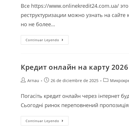
WinKingdom Casino
la
la
la
Все https://www.onlinekredit24.com.ua/ 
взяти
entrada:
entrada:
entrada:
на
Winmega
реструктуризации можно узнать на сайте
карту
но не более…
winpalace casino
в
Україні
Moneyveo
Winrolla
Continuar Leyendo
Вход
winsmania-casino
в
личный
Кредит онлайн на карту 2026
Wonaco
кабинет,
кредит
work-denmark1052
Autor
Publicación
Categoría
Arnau
26 de diciembre de 2025
Микрокр
онлайн
de
de
de
Манивео,
work-denmark30041
la
la
la
Погасіть кредит онлайн через інтернет бу
контакты,
entrada:
entrada:
entrada:
горячая
Writing & Speaking, Writing
Сьогодні ринок переповнений пропозиціям
линия
www.infonor.dk
Кредит
Continuar Leyendo
онлайн