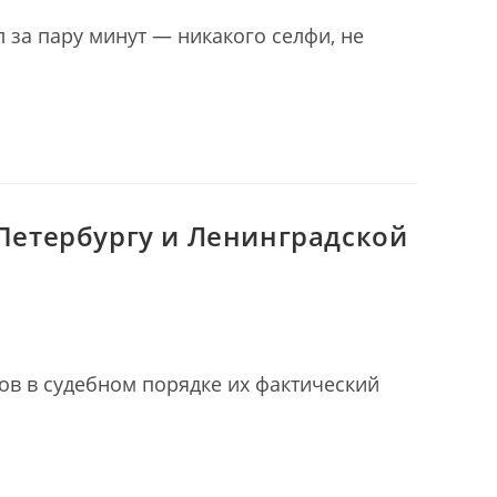
л за пару минут — никакого селфи, не
Петербургу и Ленинградской
тов в судебном порядке их фактический