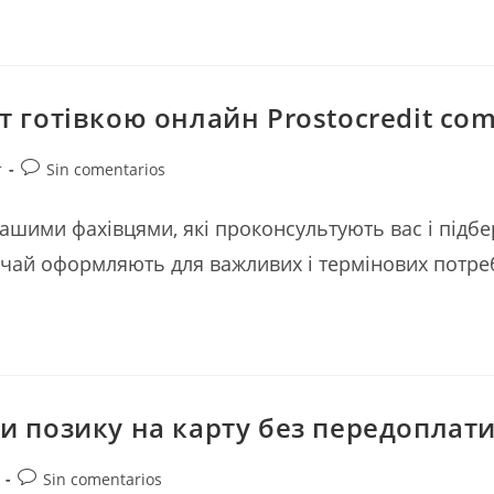
т готівкою онлайн Prostocredit com
Comentarios
т
Sin comentarios
de
la
нашими фахівцями, які проконсультують вас і підбе
entrada:
ичай оформляють для важливих і термінових потре
и позику на карту без передоплат
Comentarios
Sin comentarios