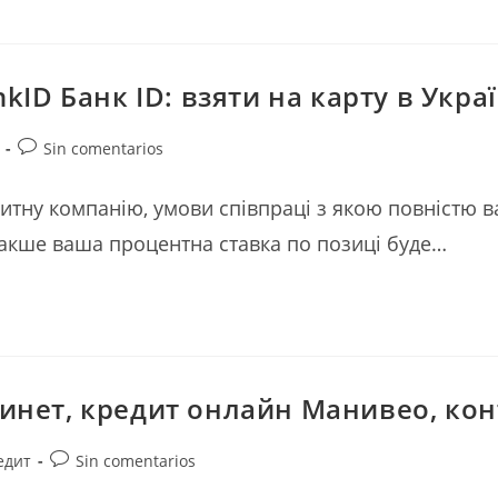
kID Банк ID: взяти на карту в Украї
Comentarios
Sin comentarios
de
la
тну компанію, умови співпраці з якою повністю ва
entrada:
накше ваша процентна ставка по позиці буде…
инет, кредит онлайн Манивео, кон
Comentarios
едит
Sin comentarios
de