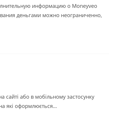
ополнительную информацию о Moneyveo
ования деньгами можно неограниченно,
на сайті або в мобільному застосунку
 на які оформлюється…