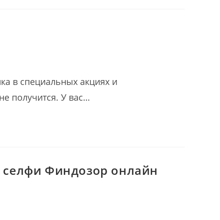
ка в специальных акциях и
е получится. У вас…
и селфи Финдозор онлайн