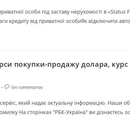
de
la
иватної особи під заставу нерухомості в «Status
entrada:
аги кредиту від приватної особиЯк відключити авт
си покупки-продажу долара, курс є
Comentarios
Sin comentarios
de
la
ервіс, який надає актуальну інформацію. Наши об
entrada:
помилку На сторінках "РБК-Україна" ви дізнаєтесь 