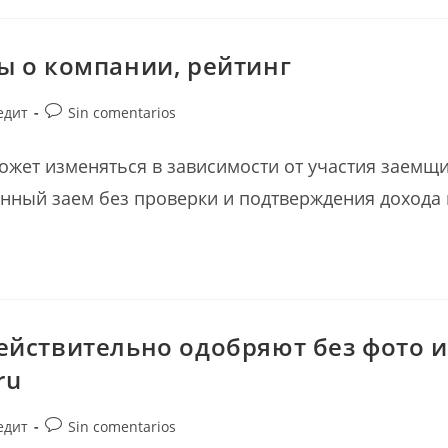
ы о компании, рейтинг
Comentarios
едит
Sin comentarios
de
la
ожет изменяться в зависимости от участия заемщи
entrada:
нный заем без проверки и подтверждения дохода н
ействительно одобряют без фото 
ru
Comentarios
едит
Sin comentarios
de