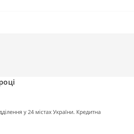
році
дділення у 24 містах України. Кредитна