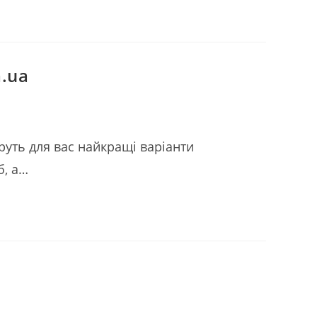
.ua
руть для вас найкращі варіанти
б, а…
и