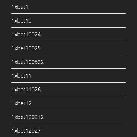
1xbet1
1xbet10
1xbet10024
1xbet10025
1xbet100522
1xbet11
1xbet11026
1xbet12
1xbet120212
1xbet12027