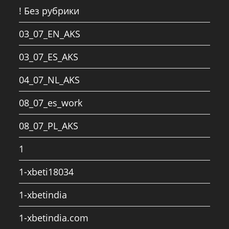
! Без рубрики
03_07_EN_AKS
03_07_ES_AKS
04_07_NL_AKS
08_07_es_work
08_07_PL_AKS
1
1-xbeti18034
1-xbetindia
1-xbetindia.com