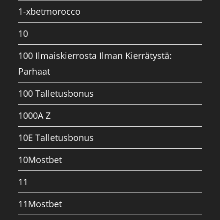
1-xbetmorocco
10
100 Ilmaiskierrosta Ilman Kierrätystä:
Parhaat
100 Talletusbonus
1000A Z
10E Talletusbonus
10Mostbet
11
11Mostbet