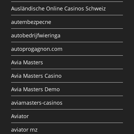
Ausländische Online Casinos Schweiz
autembezpecne
autobedrijfwieringa
autoprogagnon.com
Avia Masters
Avia Masters Casino
Avia Masters Demo
aviamasters-casinos
Aviator
aviator mz