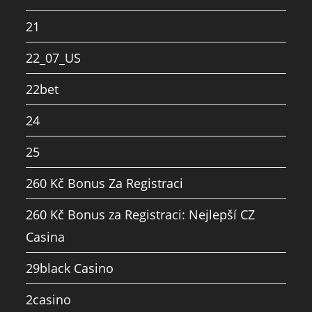
21
22_07_US
22bet
24
25
260 Kč Bonus Za Registraci
260 Kč Bonus za Registraci: Nejlepší CZ
Casina
29black Casino
2casino