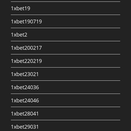
1xbet19
1xbet190719
1xbet2
1xbet200217
1xbet220219
1xbet23021
1xbet24036
1xbet24046
1xbet28041
1xbet29031