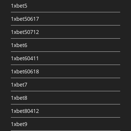
1xbet5
1xbet50617
1xbet50712
1xbet6
1xbet60411
1xbet60618
1xbet7
1xbet8
1xbet80412
1xbet9