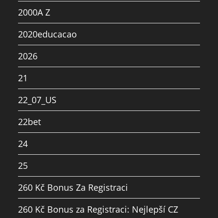
2000A Z
2020educacao
2026
21
22_07_US
22bet
24
25
260 Kč Bonus Za Registraci
260 Kč Bonus za Registraci: Nejlepší CZ