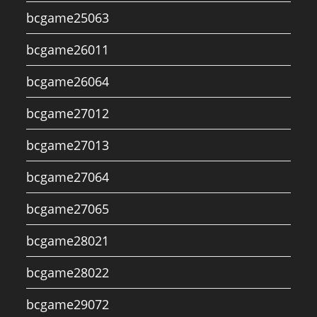
bcgame25063
bcgame26011
bcgame26064
bcgame27012
bcgame27013
bcgame27064
bcgame27065
bcgame28021
bcgame28022
bcgame29072