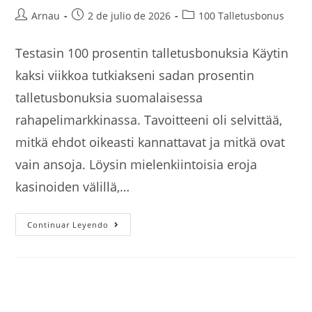
ja
Autor
Publicación
Categoría
Arnau
2 de julio de 2026
100 Talletusbonus
tarkista
de
de
de
kasinon
la
la
la
Testasin 100 prosentin talletusbonuksia Käytin
lisenssin
entrada:
entrada:
entrada:
kaksi viikkoa tutkiakseni sadan prosentin
tiedot
huolellisesti
talletusbonuksia suomalaisessa
rahapelimarkkinassa. Tavoitteeni oli selvittää,
mitkä ehdot oikeasti kannattavat ja mitkä ovat
vain ansoja. Löysin mielenkiintoisia eroja
kasinoiden välillä,…
Testasin
Continuar Leyendo
100
talletusbonus
tarjouksia
kahden
viikon