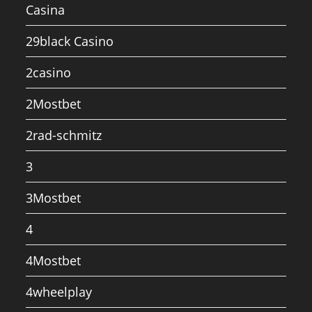
Casina
29black Casino
2casino
2Mostbet
2rad-schmitz
3
3Mostbet
4
4Mostbet
4wheelplay