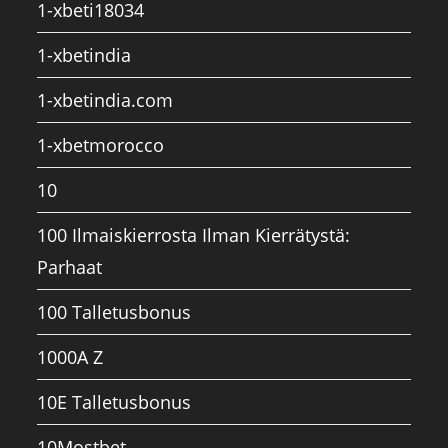
1-xbeti18034
1-xbetindia
1-xbetindia.com
1-xbetmorocco
10
100 Ilmaiskierrosta Ilman Kierrätystä:
Parhaat
100 Talletusbonus
1000A Z
10E Talletusbonus
10Mostbet