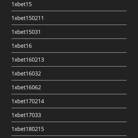
1xbet15
1xbet150211
1xbet15031
1xbet16
1xbet160213
1xbet16032
1xbet16062
1xbet170214
1xbet17033
1xbet180215