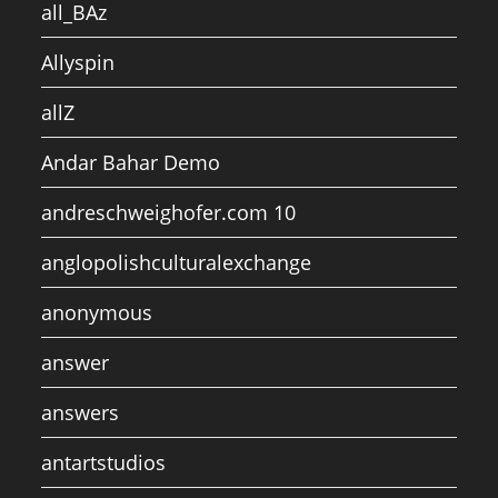
all_BAz
Allyspin
allZ
Andar Bahar Demo
andreschweighofer.com 10
anglopolishculturalexchange
anonymous
answer
answers
antartstudios