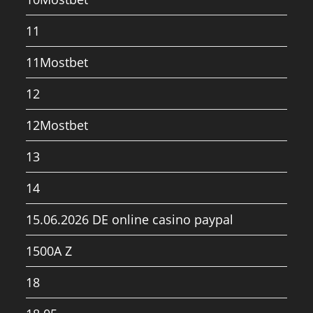
11
11Mostbet
12
12Mostbet
13
14
15.06.2026 DE online casino paypal
1500A Z
18