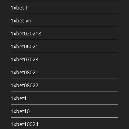
1xbet-tn
1xbet-vn
1xbet020218
1xbet06021
1xbet07023
1xbet08021
1xbet08022
1xbet1
1xbet10
1xbet10024