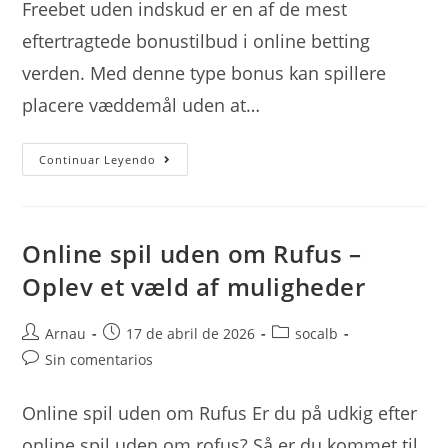
Freebet uden indskud er en af de mest
eftertragtede bonustilbud i online betting
verden. Med denne type bonus kan spillere
placere væddemål uden at…
Guide
Continuar Leyendo
til
Freebet
Uden
Online spil uden om Rufus –
Indskud
Få
Oplev et væld af muligheder
Maksimal
Værdi
Autor
Publicación
Categoría
Arnau
17 de abril de 2026
socalb
Uden
de
de
de
Comentarios
Sin comentarios
la
la
la
Risiko
de
entrada:
entrada:
entrada:
la
Online spil uden om Rufus Er du på udkig efter
entrada:
online spil uden om rofus? Så er du kommet til