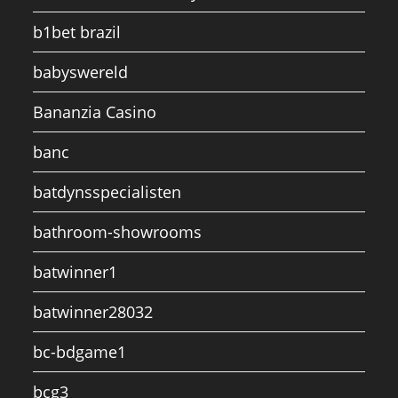
b1bet brazil
babyswereld
Bananzia Casino
banc
batdynsspecialisten
bathroom-showrooms
batwinner1
batwinner28032
bc-bdgame1
bcg3