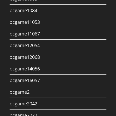
bcgame1084
bcgame11053
bcgame11067
bcgame12054
bcgame12068
bcgame14056
bcgame16057
bcgame2
bcgame2042
bcgame2077