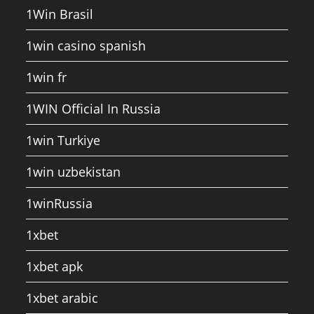
1Win Brasil
1win casino spanish
1win fr
1WIN Official In Russia
1win Turkiye
1win uzbekistan
1winRussia
1xbet
1xbet apk
1xbet arabic