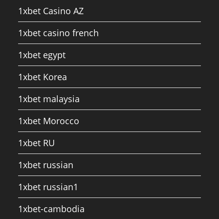
1xbet Casino AZ
1xbet casino french
1xbet egypt
1xbet Korea
1xbet malaysia
1xbet Morocco
1xbet RU
1xbet russian
1xbet russian1
1xbet-cambodia