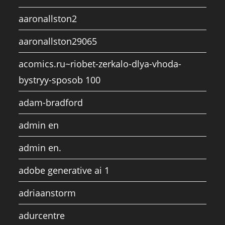
aaronallston2
aaronallston29065
acomics.ru~riobet-zerkalo-dlya-vhoda-
bystryy-sposob 100
adam-bradford
admin en
admin en.
adobe generative ai 1
adriaanstorm
adurcentre