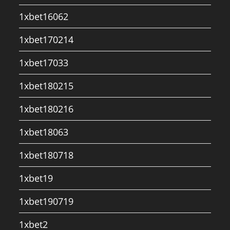
1xbet16062
1xbet170214
1xbet17033
1xbet180215
1xbet180216
1xbet18063
1xbet180718
1xbet19
1xbet190719
1xbet2