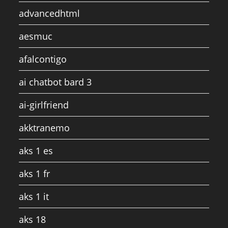
advancedhtml
aesmuc
afalcontigo
ai chatbot bard 3
ai-girlfriend
akktranemo
aks 1 es
aks 1 fr
aks 1 it
aks 18