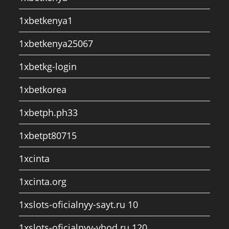
1xbetkenya1
1xbetkenya25067
1xbetkg-login
1xbetkorea
1xbetph.ph33
1xbetpt80715
1xcinta
1xcinta.org
1xslots-oficialnyy-sayt.ru 10
1xslots-oficialnyy-vhod.ru 120