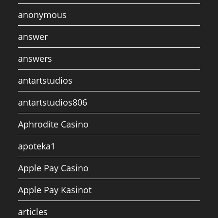
anonymous
answer
answers
antartstudios
antartstudios806
Aphrodite Casino
apoteka1
Apple Pay Casino
Apple Pay Kasinot
articles