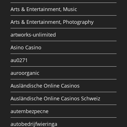
Arts & Entertainment, Music
Arts & Entertainment, Photography
artworks-unlimited
Asino Casino
au0271
auroorganic
Ausländische Online Casinos
Ausländische Online Casinos Schweiz
autembezpecne
autobedrijfwieringa