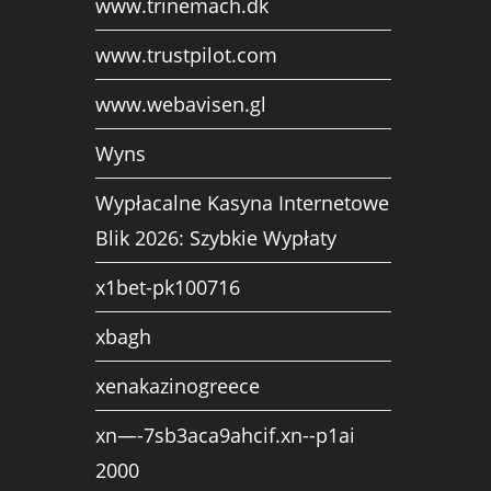
www.trinemach.dk
www.trustpilot.com
www.webavisen.gl
Wyns
Wypłacalne Kasyna Internetowe
Blik 2026: Szybkie Wypłaty
x1bet-pk100716
xbagh
xenakazinogreece
xn—-7sb3aca9ahcif.xn--p1ai
2000