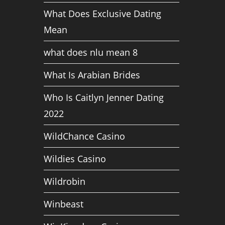
What Does Exclusive Dating
Mean
what does nlu mean 8
What Is Arabian Brides
Who Is Caitlyn Jenner Dating
2022
WildChance Casino
Wildies Casino
Wildrobin
Winbeast