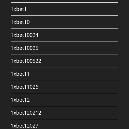
1xbet1
1xbet10
1xbet10024
1xbet10025
1xbet100522
1xbet11
1xbet11026
1xbet12
1xbet120212
1xbet12027