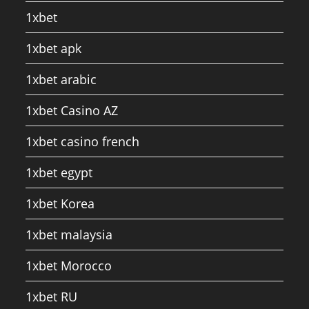
1xbet
1xbet apk
1xbet arabic
1xbet Casino AZ
1xbet casino french
1xbet egypt
1xbet Korea
1xbet malaysia
1xbet Morocco
1xbet RU