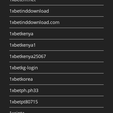
1xbetinddownload
1xbetinddownload.com
1xbetkenya
1xbetkenya1
1xbetkenya25067
1xbetkg-login
1xbetkorea
1xbetph.ph33
1xbetpt80715