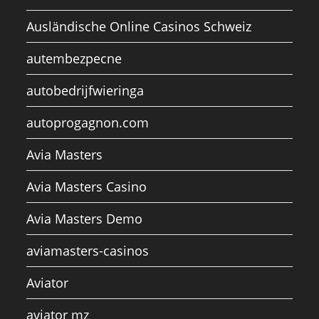
Ausländische Online Casinos Schweiz
autembezpecne
autobedrijfwieringa
autoprogagnon.com
Avia Masters
Avia Masters Casino
Avia Masters Demo
aviamasters-casinos
Aviator
aviator mz