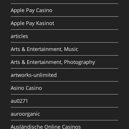
Apple Pay Casino
Apple Pay Kasinot
articles
Arts & Entertainment, Music
Arts & Entertainment, Photography
artworks-unlimited
Asino Casino
au0271
auroorganic
Ausländische Online Casinos