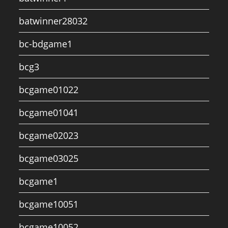
batwinner28032
bc-bdgame1
bcg3
bcgame01022
bcgame01041
bcgame02023
bcgame03025
bcgame1
bcgame10051
bcgame10052