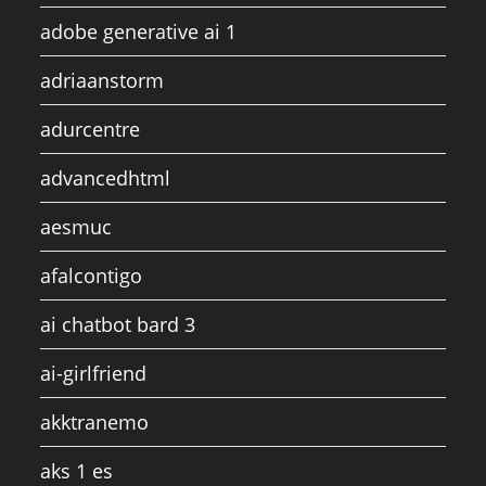
adobe generative ai 1
adriaanstorm
adurcentre
advancedhtml
aesmuc
afalcontigo
ai chatbot bard 3
ai-girlfriend
akktranemo
aks 1 es