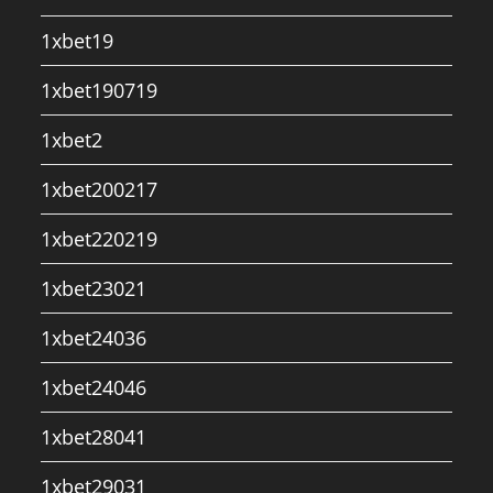
1xbet19
1xbet190719
1xbet2
1xbet200217
1xbet220219
1xbet23021
1xbet24036
1xbet24046
1xbet28041
1xbet29031