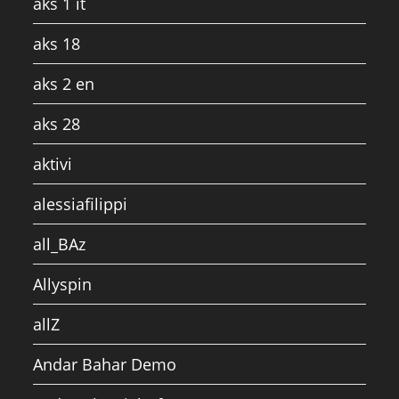
aks 1 it
aks 18
aks 2 en
aks 28
aktivi
alessiafilippi
all_BAz
Allyspin
allZ
Andar Bahar Demo