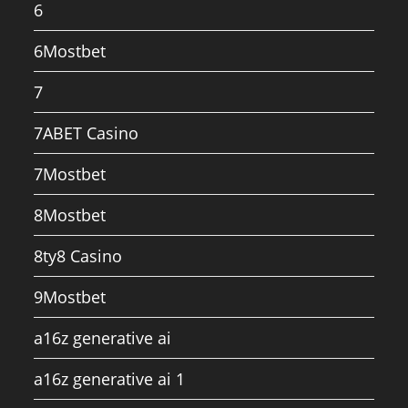
6
6Mostbet
7
7ABET Casino
7Mostbet
8Mostbet
8ty8 Casino
9Mostbet
a16z generative ai
a16z generative ai 1