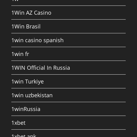
1Win AZ Casino
1Win Brasil
1win casino spanish
1win fr
1WIN Official In Russia
1win Turkiye
1win uzbekistan
1winRussia
1xbet
1xbet apk