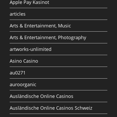
Apple Pay Kasinot
articles
Arts & Entertainment, Music
Arts & Entertainment, Photography
artworks-unlimited
Asino Casino
au0271
auroorganic
Ausländische Online Casinos
Ausländische Online Casinos Schweiz