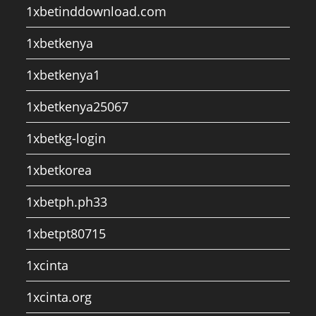
1xbetinddownload.com
1xbetkenya
1xbetkenya1
1xbetkenya25067
1xbetkg-login
1xbetkorea
1xbetph.ph33
1xbetpt80715
1xcinta
1xcinta.org