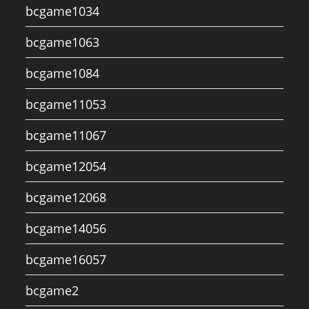
bcgame1034
bcgame1063
bcgame1084
bcgame11053
bcgame11067
bcgame12054
bcgame12068
bcgame14056
bcgame16057
bcgame2