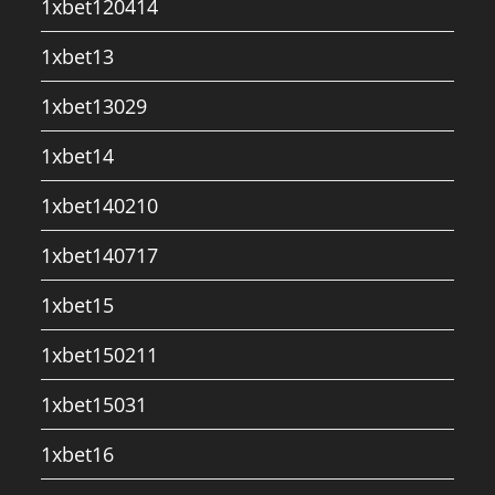
1xbet120414
1xbet13
1xbet13029
1xbet14
1xbet140210
1xbet140717
1xbet15
1xbet150211
1xbet15031
1xbet16