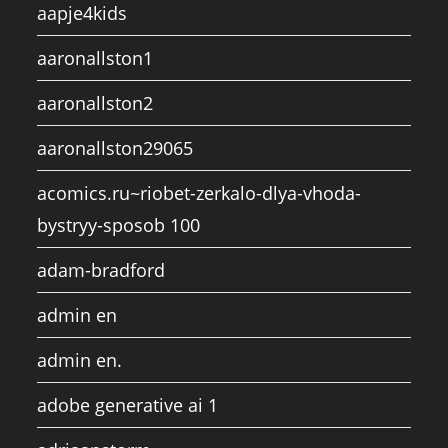
aapje4kids
aaronallston1
aaronallston2
aaronallston29065
acomics.ru~riobet-zerkalo-dlya-vhoda-
bystryy-sposob 100
adam-bradford
admin en
admin en.
adobe generative ai 1