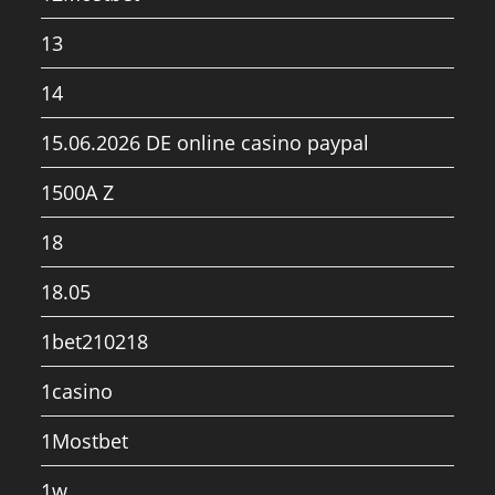
13
14
15.06.2026 DE online casino paypal
1500A Z
18
18.05
1bet210218
1casino
1Mostbet
1w