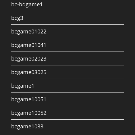
bc-bdgame1
bcg3
bcgame01022
bcgame01041
bcgame02023
bcgame03025
bcgame1
bcgame10051
bcgame10052
bcgame1033