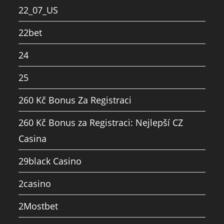
22_07_US
22bet
24
25
260 Kč Bonus Za Registraci
260 Kč Bonus za Registraci: Nejlepší CZ
Casina
29black Casino
2casino
2Mostbet