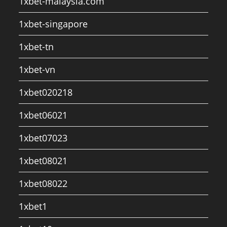
1xbet-malaysia.com
1xbet-singapore
1xbet-tn
1xbet-vn
1xbet020218
1xbet06021
1xbet07023
1xbet08021
1xbet08022
1xbet1