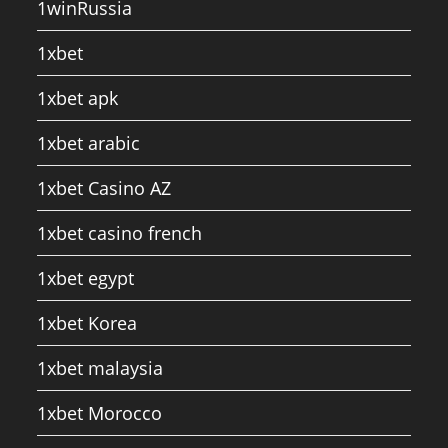
1winRussia
1xbet
1xbet apk
1xbet arabic
1xbet Casino AZ
1xbet casino french
1xbet egypt
1xbet Korea
1xbet malaysia
1xbet Morocco