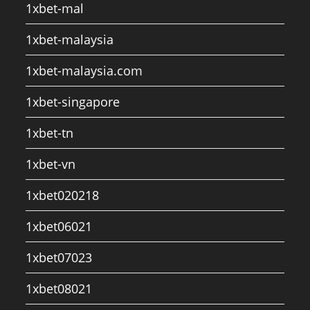
1xbet-mal
1xbet-malaysia
1xbet-malaysia.com
1xbet-singapore
1xbet-tn
1xbet-vn
1xbet020218
1xbet06021
1xbet07023
1xbet08021