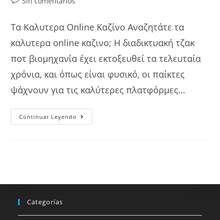
Comentarios
Sin comentarios
la
la
la
Ιδανικό
de
entrada:
entrada:
entrada:
la
σας
Τα Καλυτερα Online Καζίνο Αναζητάτε τα
entrada:
καλυτερα online καζινο; Η διαδικτυακή τζακ
ποτ βιομηχανία έχει εκτοξευθεί τα τελευταία
χρόνια, και όπως είναι φυσικό, οι παίκτες
ψάχνουν για τις καλύτερες πλατφόρμες…
Τα
Continuar Leyendo
Καλυτερα
Online
Καζίνο
Ο
Απόλυτος
Οδηγός
Categorías