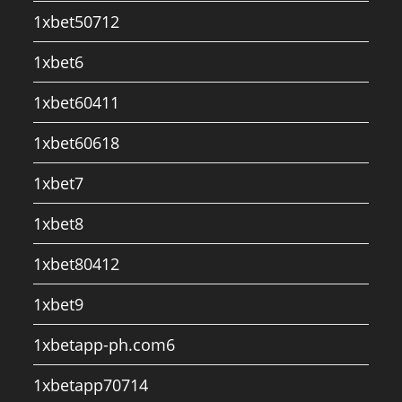
1xbet50712
1xbet6
1xbet60411
1xbet60618
1xbet7
1xbet8
1xbet80412
1xbet9
1xbetapp-ph.com6
1xbetapp70714