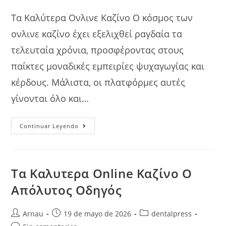
de
entrada:
entrada:
entrada:
la
Τα Καλύτερα Ονλινε Καζίνο Ο κόσμος των
entrada:
ονλινε καζίνο έχει εξελιχθεί ραγδαία τα
τελευταία χρόνια, προσφέροντας στους
παίκτες μοναδικές εμπειρίες ψυχαγωγίας και
κέρδους. Μάλιστα, οι πλατφόρμες αυτές
γίνονται όλο και…
Τα
Continuar Leyendo
Καλύτερα
Ονλινε
Καζίνο
Τα Καλυτερα Online Καζίνο Ο
Μάθετε
Πώς
Απόλυτος Οδηγός
να
Επιλέξετε
Autor
Publicación
Categoría
Arnau
19 de mayo de 2026
dentalpress
το
de
de
de