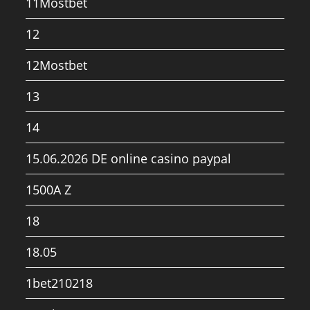
11Mostbet
12
12Mostbet
13
14
15.06.2026 DE online casino paypal
1500A Z
18
18.05
1bet210218