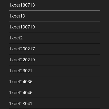
1xbet180718
1xbet19
1xbet190719
1xbet2
1xbet200217
1xbet220219
1xbet23021
1xbet24036
1xbet24046
1xbet28041