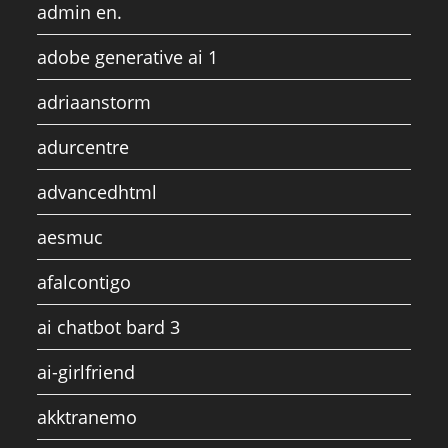
admin en.
adobe generative ai 1
adriaanstorm
adurcentre
advancedhtml
aesmuc
afalcontigo
ai chatbot bard 3
ai-girlfriend
akktranemo