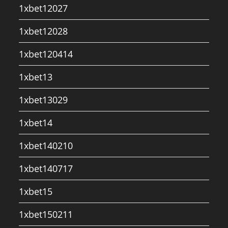
1xbet12027
1xbet12028
1xbet120414
1xbet13
1xbet13029
1xbet14
1xbet140210
1xbet140717
1xbet15
1xbet150211