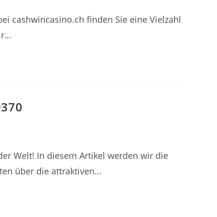
ei cashwincasino.ch finden Sie eine Vielzahl
ir…
9370
r Welt! In diesem Artikel werden wir die
en über die attraktiven…