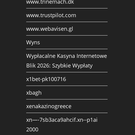
www.trinemach.dk
www.trustpilot.com
www.webavisen.gl
Wyns
Wypłacalne Kasyna Internetowe
Blik 2026: Szybkie Wypłaty
x1bet-pk100716
xbagh
xenakazinogreece
xn—-7sb3aca9ahcif.xn--p1ai
2000