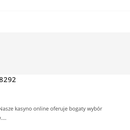
78292
 Nasze kasyno online oferuje bogaty wybór
w.…