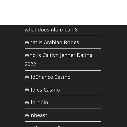
Tor
What Does Exclusive Dating
zu
aufregendem
Mean
Online-
what does nlu mean 8
Glücksspiel
-1405969370
What Is Arabian Brides
Who Is Caitlyn Jenner Dating
2022
WildChance Casino
Wildies Casino
Wildrobin
Winbeast