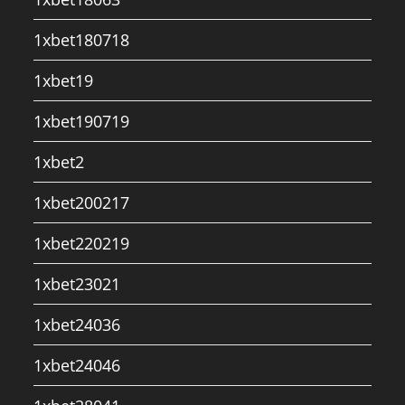
1xbet180718
1xbet19
1xbet190719
1xbet2
1xbet200217
1xbet220219
1xbet23021
1xbet24036
1xbet24046