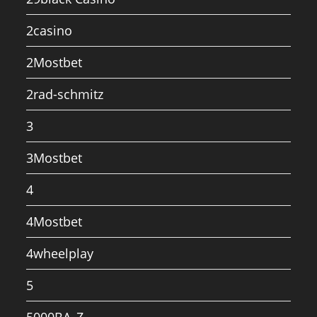
2casino
2Mostbet
2rad-schmitz
3
3Mostbet
4
4Mostbet
4wheelplay
5