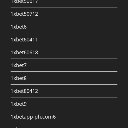
1xbet50617
1xbet50712
1xbet6
1xbet60411
1xbet60618
1xbet7
1xbet8
1xbet80412
1xbet9
1xbetapp-ph.com6