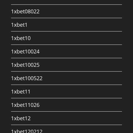
1xbet08022
1xbet1
1xbet10
1xbet10024
1xbet10025
1xbet100522
1xbet11
1xbet11026
1xbet12
1xbet120212