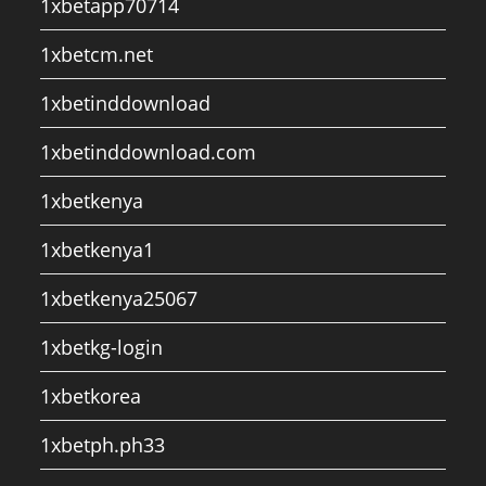
1xbetapp70714
1xbetcm.net
1xbetinddownload
1xbetinddownload.com
1xbetkenya
1xbetkenya1
1xbetkenya25067
1xbetkg-login
1xbetkorea
1xbetph.ph33