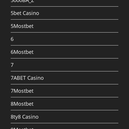
5000BA_Z
5bet Casino
5Mostbet
6
6Mostbet
7
7ABET Casino
7Mostbet
8Mostbet
8ty8 Casino