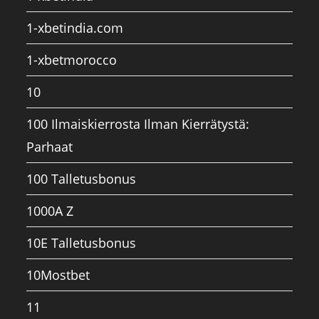
1-xbetindia.com
1-xbetmorocco
10
100 Ilmaiskierrosta Ilman Kierrätystä:
Parhaat
100 Talletusbonus
1000A Z
10E Talletusbonus
10Mostbet
11