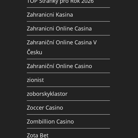
TOP Stránky pro Rok 2026
Zahranicni Kasina
Zahranicni Online Casina
Zahraniční Online Casina V
Česku
Zahraniční Online Casino
zionist
zoborskyklastor
Zoccer Casino
Zombillion Casino
Zota Bet