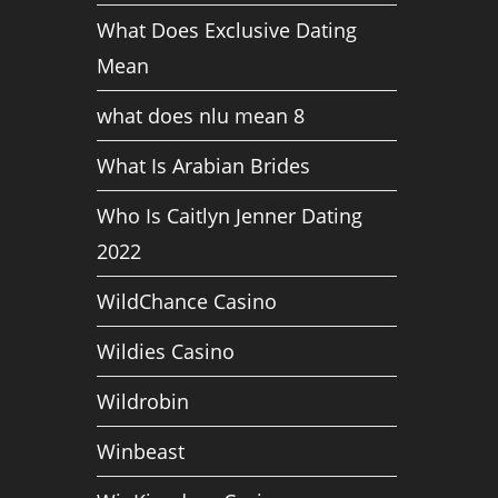
What Does Exclusive Dating
Mean
what does nlu mean 8
What Is Arabian Brides
Who Is Caitlyn Jenner Dating
2022
WildChance Casino
Wildies Casino
Wildrobin
Winbeast