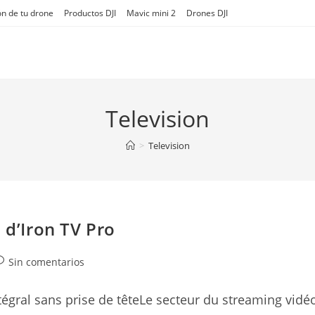
ón de tu drone
Productos DJI
Mavic mini 2
Drones DJI
Television
>
Television
 d’Iron TV Pro
omentarios
Sin comentarios
e
intégral sans prise de têteLe secteur du streaming vid
ntrada: