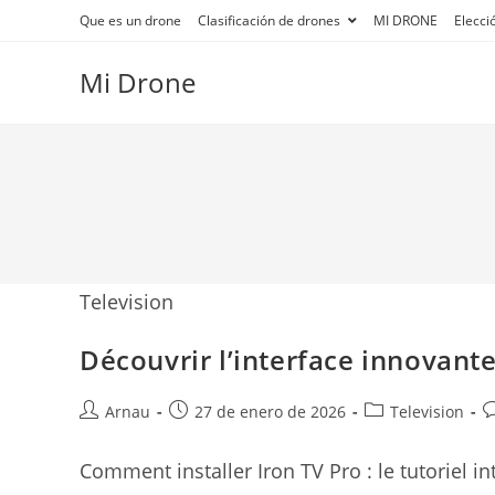
Saltar
Verovapaat Nettikasinot
Que es un drone
Clasificación de drones
MI DRONE
Elecci
al
contenido
vfs-ireland
Mi Drone
Vipsta Casino
viratemizlikhizmetleri.com
viratemizlikhizmetleri.com 1000
visa china
Television
vivagun
Découvrir l’interface innovante
vodds
Autor
Publicación
Categoría
C
Arnau
27 de enero de 2026
Television
vodds1
de
de
de
d
la
la
la
la
Comment installer Iron TV Pro : le tutoriel 
voddscasino
entrada:
entrada:
entrada:
e