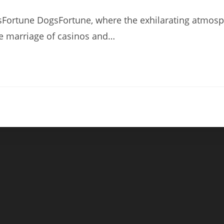
de
la
Fortune DogsFortune, where the exhilarating atmosp
entrada:
he marriage of casinos and…