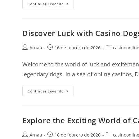
Unleash
Continuar Leyendo
voddscasino
the
Fun
Vodka
at
Discover Luck with Casino Do
DogsFortune
vodka-zerkalo.ru 20
Online
Autor
Publicación
Categoría
Arnau
16 de febrero de 2026
casinoonlin
vodnymlyn
Casino
de
de
de
UK
la
la
la
Voom Casino
Welcome to the world of luck and excitemen
entrada:
entrada:
entrada:
legendary dogs. In a sea of online casinos,
vpnshark
Discover
Vulkan Royal
Continuar Leyendo
Luck
vyzivadeti
with
Casino
Explore the Exciting World of 
Wagerland Casino
DogsFortune
Your
Wagertales Casino
Autor
Publicación
Categoría
Arnau
16 de febrero de 2026
casinoonlin
Ultimate