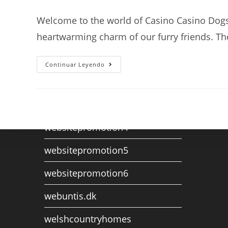
de
de
de
Gaming
wakefieldseoyorkshire
la
la
la
Welcome to the world of Casino Casino Dogs
Adventure
entrada:
entrada:
entrada:
wealthandassets
heartwarming charm of our furry friends. T
websitepromotion1
Explore
Continuar Leyendo
the
websitepromotion2
Exciting
World
websitepromotion3
of
Casino
websitepromotion4
DogsFortune
websitepromotion5
websitepromotion6
webuntis.dk
welshcountryhomes