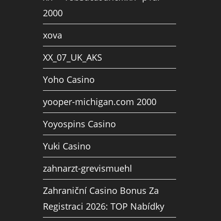
2000
xova
XX_07_UK_AKS
Yoho Casino
yooper-michigan.com 2000
Yoyospins Casino
Yuki Casino
zahnarzt-grevismuehl
Zahraniční Casino Bonus Za
Registraci 2026: TOP Nabídky