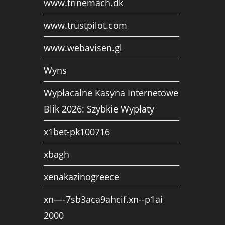
www.trinemach.dk
www.trustpilot.com
www.webavisen.gl
Wyns
Wypłacalne Kasyna Internetowe
Blik 2026: Szybkie Wypłaty
x1bet-pk100716
xbagh
xenakazinogreece
xn—-7sb3aca9ahcif.xn--p1ai
2000