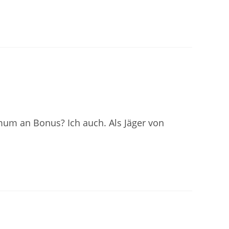
um an Bonus? Ich auch. Als Jäger von