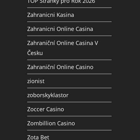
TOP Stránky pro Rok 2026
Zahranicni Kasina
Zahranicni Online Casina
Zahraniční Online Casina V
Česku
Zahraniční Online Casino
zionist
zoborskyklastor
Zoccer Casino
Zombillion Casino
Zota Bet