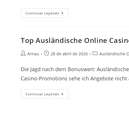
Vodka
Worauf
Continuar Leyendo
Sie
vodka-zerkalo.ru 20
bei
vodnymlyn
der
Top Ausländische Online Casi
Wahl
Voom Casino
von
Autor
Publicación
Categoría
Arnau
28 de abril de 2026
Ausländische O
ausländische
vpnshark
de
de
de
Online
la
la
la
Die Jagd nach dem Bonuswert: Ausländische 
Casinos
Vulkan Royal
entrada:
entrada:
entrada:
wirklich
Casino-Promotions sehe ich Angebote nicht 
achten
vyzivadeti
sollten
Top
Continuar Leyendo
Wagerland Casino
—
Ausländische
Ausländische
Online
Wagertales Casino
Online
Casinos
Casinos
mit
wakefieldseoyorkshire
Bonuswert