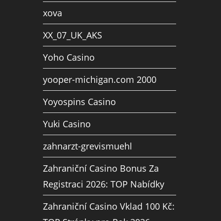
xova
XX_07_UK_AKS
Yoho Casino
yooper-michigan.com 2000
Yoyospins Casino
Yuki Casino
zahnarzt-grevismuehl
Zahraniční Casino Bonus Za
Registraci 2026: TOP Nabídky
Zahraniční Casino Vklad 100 Kč: