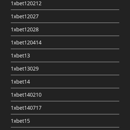
1xbet120212
1xbet12027
1xbet12028
1xbet120414
1xbet13
1xbet13029
1xbet14
1xbet140210
1xbet140717
1xbet15