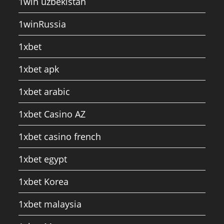
1win uzbekistan
1winRussia
1xbet
1xbet apk
1xbet arabic
1xbet Casino AZ
1xbet casino french
1xbet egypt
1xbet Korea
1xbet malaysia