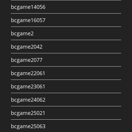
bcgame14056
bcgame16057
bcgame2
bcgame2042
bcgame2077
bcgame22061
bcgame23061
bcgame24062
bcgame25021
bcgame25063