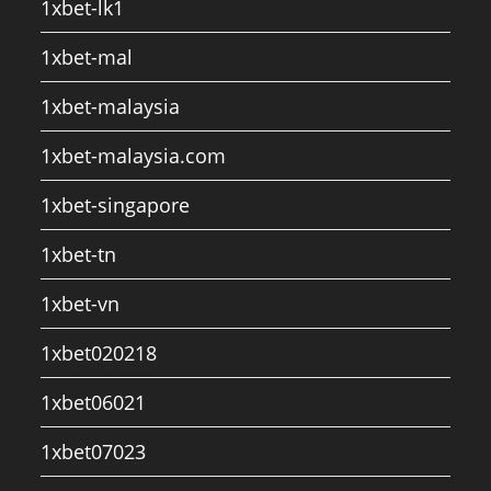
1xbet-lk1
1xbet-mal
1xbet-malaysia
1xbet-malaysia.com
1xbet-singapore
1xbet-tn
1xbet-vn
1xbet020218
1xbet06021
1xbet07023