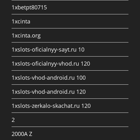
1xbetpt80715
1xcinta
1xcinta.org
1xslots-oficialnyy-sayt.ru 10
1xslots-oficialnyy-vhod.ru 120
1xslots-vhod-android.ru 100
1xslots-vhod-android.ru 120
1xslots-zerkalo-skachat.ru 120
2
2000A Z