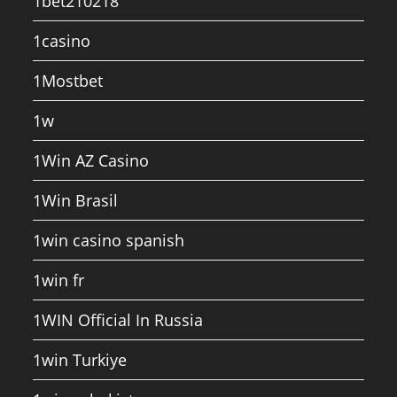
1bet210218
1casino
1Mostbet
1w
1Win AZ Casino
1Win Brasil
1win casino spanish
1win fr
1WIN Official In Russia
1win Turkiye