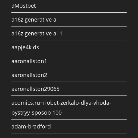
9Mostbet
a16z generative ai
a16z generative ai 1
aapje4kids
aaronallston1
aaronallston2
aaronallston29065
acomics.ru~riobet-zerkalo-dlya-vhoda-
bystryy-sposob 100
adam-bradford