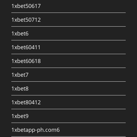
1xbet50617
1xbet50712
1xbet6
1xbet60411
1xbet60618
1xbet7
1xbet8
1xbet80412
1xbet9
1xbetapp-ph.com6