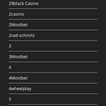
29black Casino
2casino
2Mostbet
2rad-schmitz
3
3Mostbet
4
4Mostbet
4wheelplay
5