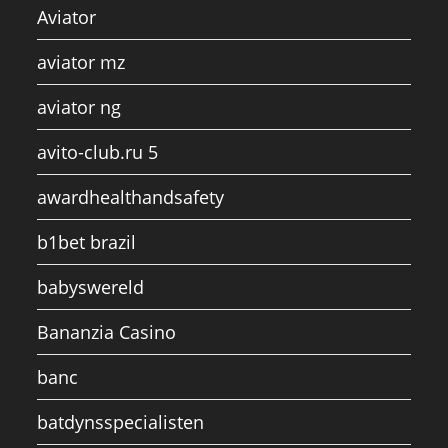
Aviator
aviator mz
aviator ng
avito-club.ru 5
awardhealthandsafety
b1bet brazil
babyswereld
Bananzia Casino
banc
batdynsspecialisten