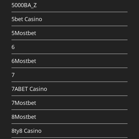
5000BA_Z
5bet Casino
5Mostbet
6
6Mostbet
7
7ABET Casino
7Mostbet
8Mostbet
8ty8 Casino