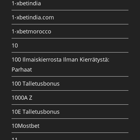
1-xbetindia
1-xbetindia.com
1-xbetmorocco
10
100 Ilmaiskierrosta Ilman Kierrätystä:
Parhaat
100 Talletusbonus
1000A Z
10E Talletusbonus
10Mostbet
11