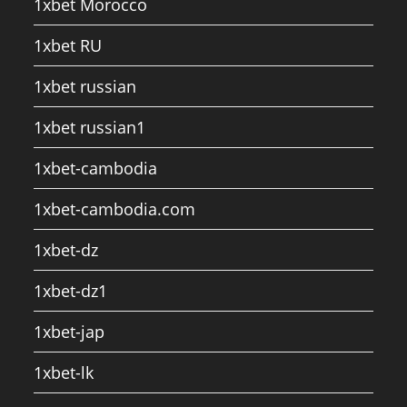
1xbet Morocco
1xbet RU
1xbet russian
1xbet russian1
1xbet-cambodia
1xbet-cambodia.com
1xbet-dz
1xbet-dz1
1xbet-jap
1xbet-lk