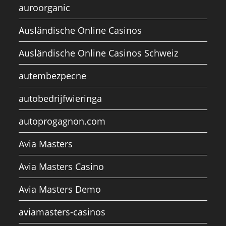
auroorganic
Ausländische Online Casinos
Ausländische Online Casinos Schweiz
autembezpecne
autobedrijfwieringa
autoprogagnon.com
Avia Masters
Avia Masters Casino
Avia Masters Demo
aviamasters-casinos