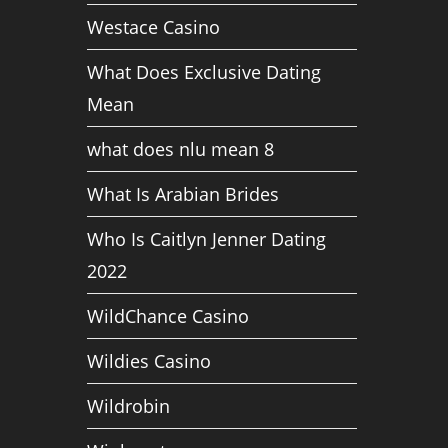
Westace Casino
What Does Exclusive Dating
Mean
what does nlu mean 8
What Is Arabian Brides
Who Is Caitlyn Jenner Dating
2022
WildChance Casino
Wildies Casino
Wildrobin