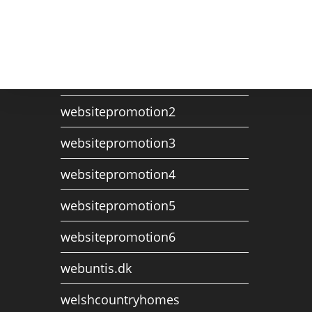
wakefieldseoyorkshire
wealthandassets
websitepromotion1
websitepromotion2
websitepromotion3
websitepromotion4
websitepromotion5
websitepromotion6
webuntis.dk
welshcountryhomes