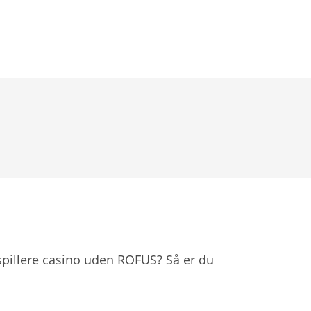
pillere casino uden ROFUS? Så er du