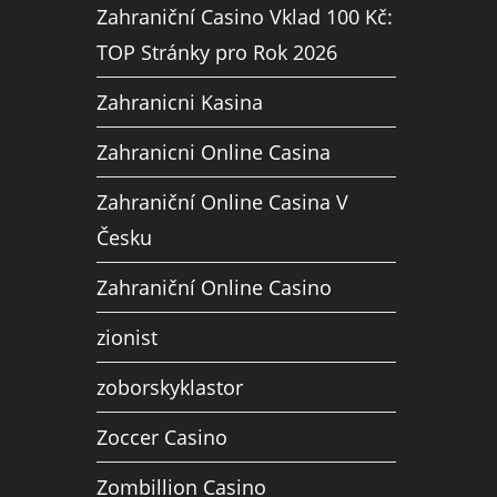
Zahraniční Casino Vklad 100 Kč:
TOP Stránky pro Rok 2026
Zahranicni Kasina
Zahranicni Online Casina
Zahraniční Online Casina V
Česku
Zahraniční Online Casino
zionist
zoborskyklastor
Zoccer Casino
Zombillion Casino