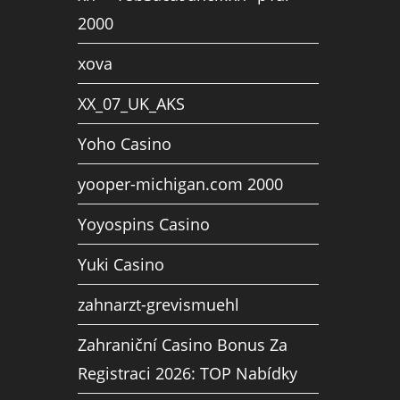
2000
xova
XX_07_UK_AKS
Yoho Casino
yooper-michigan.com 2000
Yoyospins Casino
Yuki Casino
zahnarzt-grevismuehl
Zahraniční Casino Bonus Za
Registraci 2026: TOP Nabídky