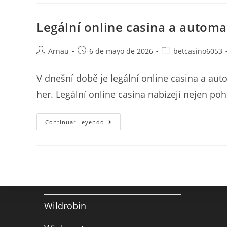
Zdarma
Westace Casino
Bez
Legální online casina a automa
Vkladu
What Does Exclusive Dating
Jak
Autor
Publicación
Categoría
Arnau
6 de mayo de 2026
betcasino6053
Mean
Je
de
de
de
Získat
la
la
la
what does nlu mean 8
V dnešní době je legální online casina a au
a
entrada:
entrada:
entrada:
Užívat
her. Legální online casina nabízejí nejen po
What Is Arabian Brides
si
Hraní
Legální
Who Is Caitlyn Jenner Dating
Continuar Leyendo
Online
online
2022
casina
a
WildChance Casino
automaty
Wildies Casino
Vše,
co
Wildrobin
potřebujete
vědět