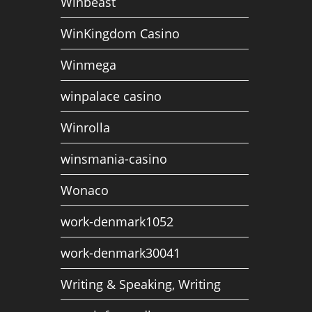
Winbeast
3851676
WinKingdom Casino
Winmega
winpalace casino
Winrolla
winsmania-casino
Wonaco
work-denmark1052
work-denmark30041
Writing & Speaking, Writing