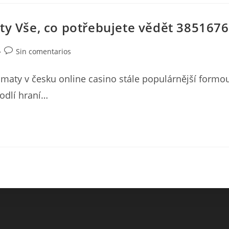
ty Vše, co potřebujete vědět 3851676
Comentarios
Sin comentarios
de
la
tomaty v česku online casino stále populárnější formo
entrada:
hodlí hraní…