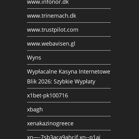
www.infonor.dk
www.trinemach.dk
www.trustpilot.com
www.webavisen.gl
Wyns
Wypłacalne Kasyna Internetowe
Blik 2026: Szybkie Wypłaty
x1bet-pk100716
xbagh
xenakazinogreece
xn—-7sb3aca9ahcif.xn--p1ai