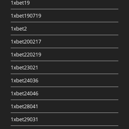
1xbet19
1xbet190719
1xbet2
1xbet200217
1xbet220219
1xbet23021
1xbet24036
1xbet24046
1xbet28041
1xbet29031