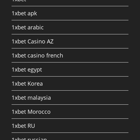
1xbet apk
1xbet arabic
1xbet Casino AZ
1xbet casino french
1xbet egypt
1xbet Korea
1xbet malaysia
1xbet Morocco
1xbet RU
1xbet russian