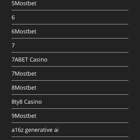
5Mostbet
6
6Mostbet
7
7ABET Casino
7Mostbet
8Mostbet
8ty8 Casino
9Mostbet
a16z generative ai