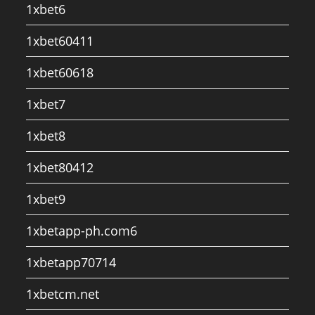
1xbet6
1xbet60411
1xbet60618
1xbet7
1xbet8
1xbet80412
1xbet9
1xbetapp-ph.com6
1xbetapp70714
1xbetcm.net