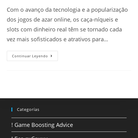
entrada:
entrada:
entrada:
la
Com o avanço da tecnologia e a popularização
entrada:
dos jogos de azar online, os caça-níqueis e
slots com dinheiro real têm se tornado cada
vez mais sofisticados e atrativos para…
Novas
Continuar Leyendo
tendências
e
os
últimos
desenvolvimentos
em
modernos
Categorías
caça-
níqueis
! Game Boosting Advice
e