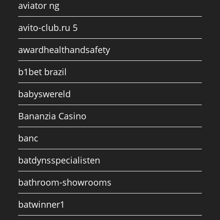
aviator ng
avito-club.ru 5
awardhealthandsafety
b1bet brazil
babyswereld
Bananzia Casino
banc
batdynsspecialisten
bathroom-showrooms
batwinner1