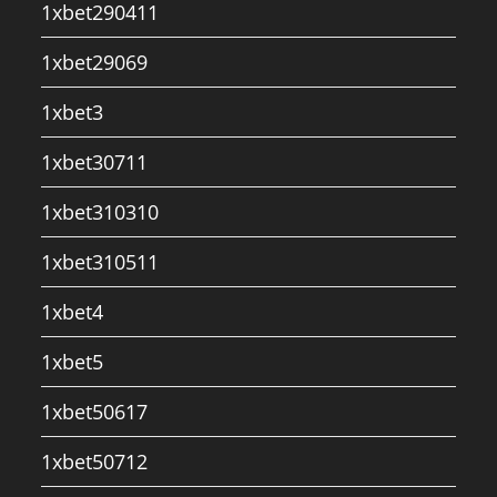
1xbet290411
1xbet29069
1xbet3
1xbet30711
1xbet310310
1xbet310511
1xbet4
1xbet5
1xbet50617
1xbet50712