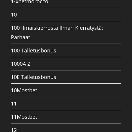
1-xbetmorocco
10
100 Ilmaiskierrosta Ilman Kierrätystä:
Parhaat
100 Talletusbonus
1000A Z
10E Talletusbonus
10Mostbet
11
11Mostbet
12