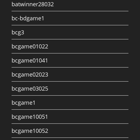
batwinner28032
bc-bdgame1
bcg3
bcgame01022
bcgame01041
bcgame02023
bcgame03025
bcgame1
bcgame10051
bcgame10052