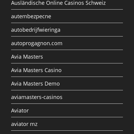
Ausländische Online Casinos Schweiz
autembezpecne
autobedrijfwieringa
autoprogagnon.com
Avia Masters
Avia Masters Casino
Avia Masters Demo
aviamasters-casinos
Aviator
aviator mz