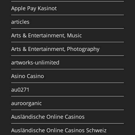
Apple Pay Kasinot
articles
Arts & Entertainment, Music
Arts & Entertainment, Photography
artworks-unlimited
Asino Casino
au0271
auroorganic
Ausländische Online Casinos
Ausländische Online Casinos Schweiz