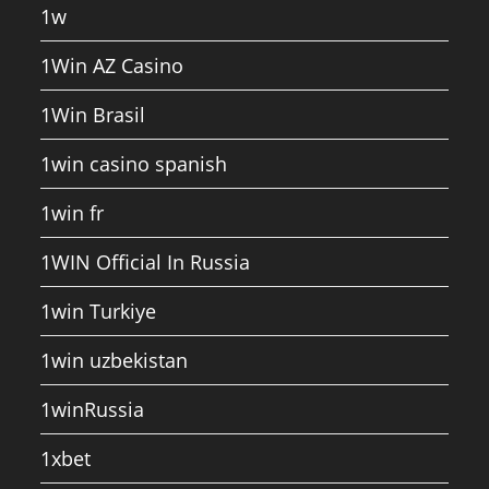
1w
1Win AZ Casino
1Win Brasil
1win casino spanish
1win fr
1WIN Official In Russia
1win Turkiye
1win uzbekistan
1winRussia
1xbet