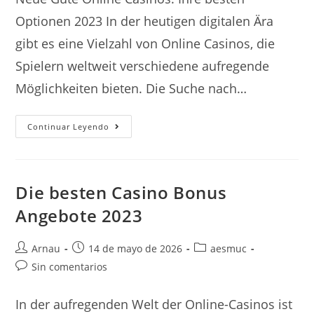
entrada:
Optionen 2023 In der heutigen digitalen Ära
gibt es eine Vielzahl von Online Casinos, die
Spielern weltweit verschiedene aufregende
Möglichkeiten bieten. Die Suche nach…
Neue
Continuar Leyendo
Gute
Online
Casinos
Die besten Casino Bonus
Ihre
besten
Angebote 2023
Optionen
2023
Autor
Publicación
Categoría
Arnau
14 de mayo de 2026
aesmuc
de
de
de
Comentarios
Sin comentarios
la
la
la
de
entrada:
entrada:
entrada:
la
In der aufregenden Welt der Online-Casinos ist
entrada: