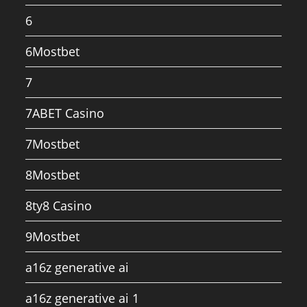
6
6Mostbet
7
7ABET Casino
7Mostbet
8Mostbet
8ty8 Casino
9Mostbet
a16z generative ai
a16z generative ai 1