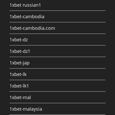
1xbet russian1
1xbet-cambodia
1xbet-cambodia.com
1xbet-dz
1xbet-dz1
1xbet-jap
1xbet-lk
1xbet-lk1
1xbet-mal
1xbet-malaysia