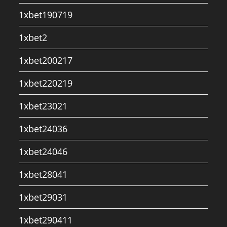
1xbet190719
1xbet2
1xbet200217
1xbet220219
1xbet23021
1xbet24036
1xbet24046
1xbet28041
1xbet29031
1xbet290411