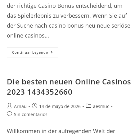
der richtige Casino Bonus entscheidend, um
das Spielerlebnis zu verbessern. Wenn Sie auf
der Suche nach casino bonus neu neue seriöse
online casinos…
Die
Continuar Leyendo
besten
Casino
Bonus
Die besten neuen Online Casinos
Angebote
2023
2023 1434352660
Autor
Publicación
Categoría
Arnau
14 de mayo de 2026
aesmuc
de
de
de
Comentarios
Sin comentarios
la
la
la
de
entrada:
entrada:
entrada:
la
Willkommen in der aufregenden Welt der
entrada: