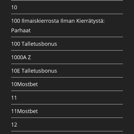
10
100 Ilmaiskierrosta Ilman Kierrätystä:
Parhaat
100 Talletusbonus
1000A Z
10E Talletusbonus
10Mostbet
11
11Mostbet
12