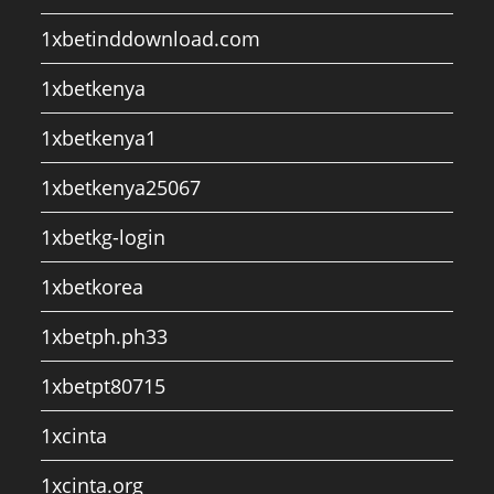
1xbetinddownload.com
1xbetkenya
1xbetkenya1
1xbetkenya25067
1xbetkg-login
1xbetkorea
1xbetph.ph33
1xbetpt80715
1xcinta
1xcinta.org