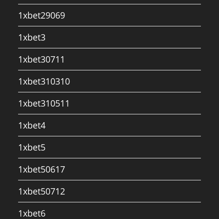
1xbet29069
1xbet3
1xbet30711
1xbet310310
1xbet310511
1xbet4
1xbet5
1xbet50617
1xbet50712
1xbet6