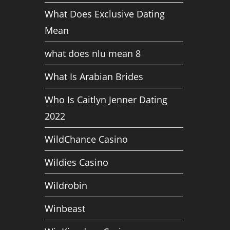
What Does Exclusive Dating
Mean
what does nlu mean 8
What Is Arabian Brides
Who Is Caitlyn Jenner Dating
2022
WildChance Casino
Wildies Casino
Wildrobin
Winbeast