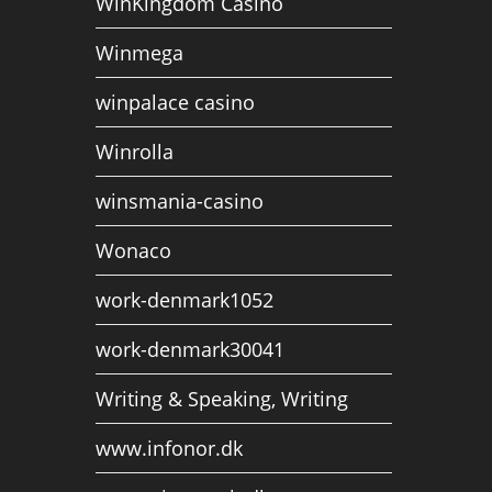
WinKingdom Casino
Winmega
winpalace casino
Winrolla
winsmania-casino
Wonaco
work-denmark1052
work-denmark30041
Writing & Speaking, Writing
www.infonor.dk