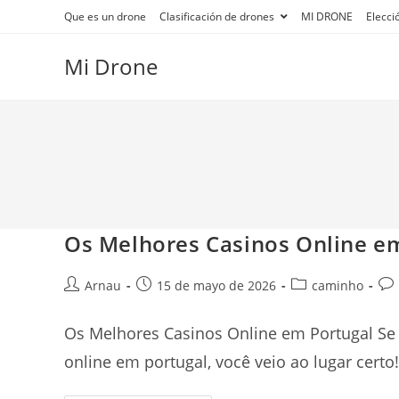
Saltar
Verovapaat Nettikasinot
Que es un drone
Clasificación de drones
MI DRONE
Elecci
al
contenido
vfs-ireland
Mi Drone
Vipsta Casino
viratemizlikhizmetleri.com
viratemizlikhizmetleri.com 1000
visa china
Os Melhores Casinos Online e
vivagun
Autor
Publicación
Categoría
Com
Arnau
15 de mayo de 2026
caminho
vodds
de
de
de
de
la
la
la
la
Os Melhores Casinos Online em Portugal Se 
vodds1
entrada:
entrada:
entrada:
ent
online em portugal, você veio ao lugar certo!
voddscasino