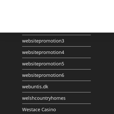
wealthandassets
websitepromotion1
websitepromotion2
websitepromotion3
websitepromotion4
websitepromotion5
websitepromotion6
webuntis.dk
welshcountryhomes
Westace Casino