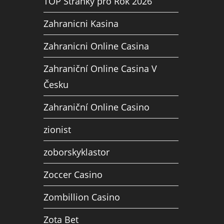
TOP Stránky pro Rok 2026
Zahranicni Kasina
Zahranicni Online Casina
Zahraniční Online Casina V
Česku
Zahraniční Online Casino
zionist
zoborskyklastor
Zoccer Casino
Zombillion Casino
Zota Bet