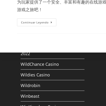
为玩家提供了一个安全、丰富和有趣的在线游戏
What Does Exclusive Dating
游戏之旅吧！
Mean
探
Continuar Leyendo
what does nlu mean 8
索
12play
What Is Arabian Brides
新
加
Who Is Caitlyn Jenner Dating
坡：
2022
在
线
WildChance Casino
游
戏
Wildies Casino
的
Wildrobin
未
来
Winbeast