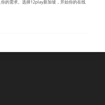
的需求。选择12play新加坡，开始你的在线