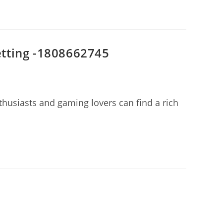
etting -1808662745
husiasts and gaming lovers can find a rich