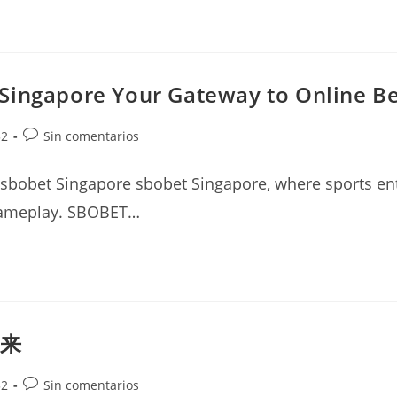
Singapore Your Gateway to Online B
Comentarios
52
Sin comentarios
de
la
 sbobet Singapore sbobet Singapore, where sports ent
entrada:
g gameplay. SBOBET…
未来
Comentarios
52
Sin comentarios