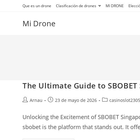
Saltar
Verovapaat Nettikasinot
Que es un drone
Clasificación de drones
MI DRONE
Elecci
al
contenido
vfs-ireland
Mi Drone
Vipsta Casino
viratemizlikhizmetleri.com
viratemizlikhizmetleri.com 1000
visa china
The Ultimate Guide to SBOBET 
vivagun
Autor
Publicación
Categoría
Arnau
23 de mayo de 2026
casinoslot230
vodds
de
de
de
la
la
la
Unlocking the Excitement of SBOBET Singapore
vodds1
entrada:
entrada:
entrada:
sbobet is the platform that stands out. It off
voddscasino