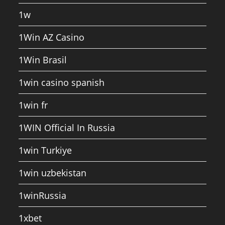
1w
1Win AZ Casino
1Win Brasil
1win casino spanish
1win fr
1WIN Official In Russia
1win Turkiye
1win uzbekistan
1winRussia
1xbet