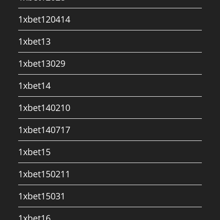
1xbet120414
1xbet13
1xbet13029
1xbet14
1xbet140210
1xbet140717
1xbet15
1xbet150211
1xbet15031
1xbet16