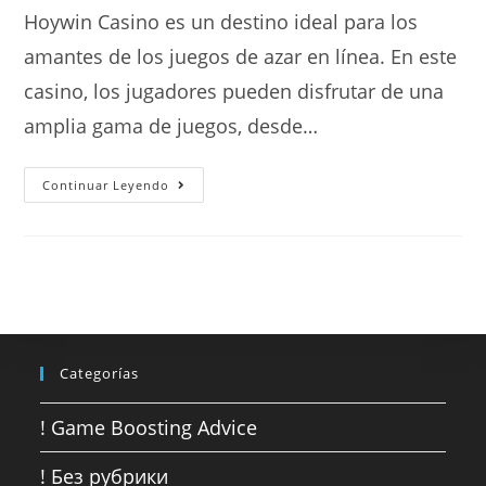
entrada:
entrada:
la
la
Hoywin Casino es un destino ideal para los
entrada:
entrada:
amantes de los juegos de azar en línea. En este
casino, los jugadores pueden disfrutar de una
amplia gama de juegos, desde…
Hoywin
Continuar Leyendo
Casino
La
Mejor
Experiencia
de
Juego
en
Categorías
Línea
707677175
! Game Boosting Advice
! Без рубрики