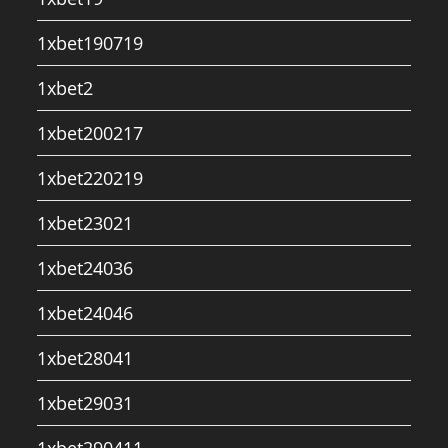
1xbet190719
1xbet2
1xbet200217
1xbet220219
1xbet23021
1xbet24036
1xbet24046
1xbet28041
1xbet29031