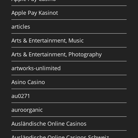
Apple Pay Kasinot
articles
Arts & Entertainment, Music
Arts & Entertainment, Photography
artworks-unlimited
Asino Casino
au0271
auroorganic
Ausländische Online Casinos
Ausländische Online Casinos Schweiz