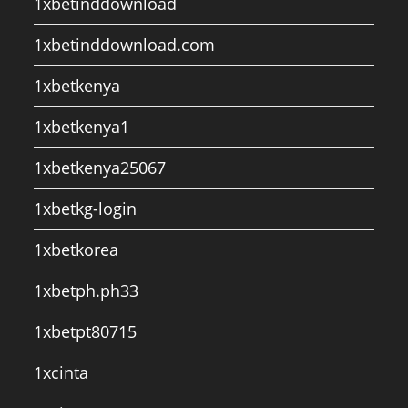
1xbetinddownload
1xbetinddownload.com
1xbetkenya
1xbetkenya1
1xbetkenya25067
1xbetkg-login
1xbetkorea
1xbetph.ph33
1xbetpt80715
1xcinta