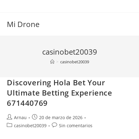
Saltar
al
contenido
Mi Drone
casinobet20039
>
casinobet20039
Discovering Hola Bet Your
Ultimate Betting Experience
671440769
Autor
Publicación
Arnau
20 de marzo de 2026
de
de
Categoría
Comentarios
casinobet20039
Sin comentarios
la
la
de
de
entrada:
entrada:
la
la