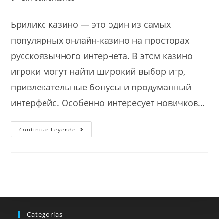
la
la
la
de
entrada:
entrada:
entrada:
la
Бриликс казино — это один из самых
entrada:
популярных онлайн-казино на просторах
русскоязычного интернета. В этом казино
игроки могут найти широкий выбор игр,
привлекательные бонусы и продуманный
интерфейс. Особенно интересует новичков…
Бриликс
Continuar Leyendo
казино
Получите
промокод
на
бездепозитный
бонус
Categorías