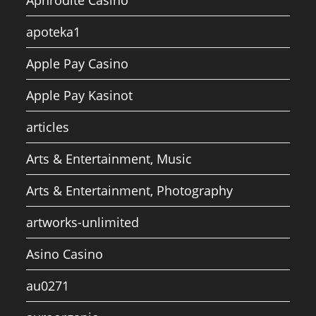
Aphrodite Casino
apoteka1
Apple Pay Casino
Apple Pay Kasinot
articles
Arts & Entertainment, Music
Arts & Entertainment, Photography
artworks-unlimited
Asino Casino
au0271