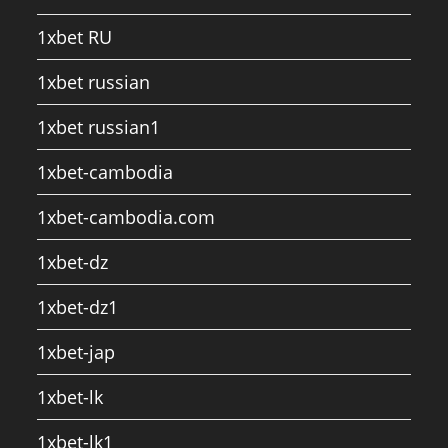
1xbet RU
1xbet russian
1xbet russian1
1xbet-cambodia
1xbet-cambodia.com
1xbet-dz
1xbet-dz1
1xbet-jap
1xbet-lk
1xbet-lk1