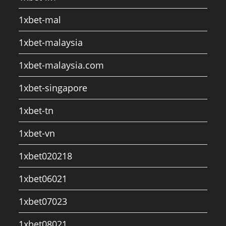
1xbet-mal
1xbet-malaysia
1xbet-malaysia.com
1xbet-singapore
1xbet-tn
1xbet-vn
1xbet020218
1xbet06021
1xbet07023
1xbet08021