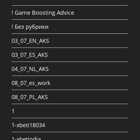
! Game Boosting Advice
! Без рубрики
03_07_EN_AKS
03_07_ES_AKS
04_07_NL_AKS
08_07_es_work
08_07_PL_AKS
1
1-xbeti18034
1-xbetindia