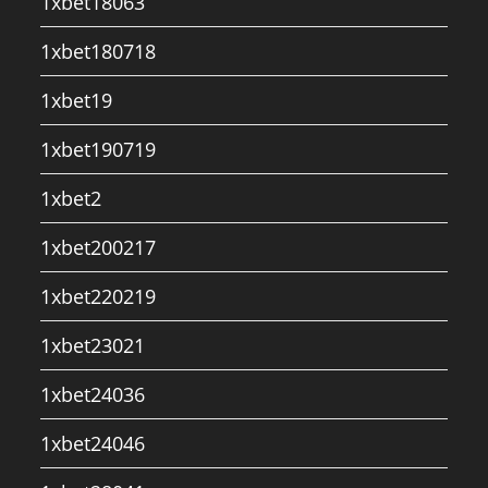
1xbet18063
1xbet180718
1xbet19
1xbet190719
1xbet2
1xbet200217
1xbet220219
1xbet23021
1xbet24036
1xbet24046