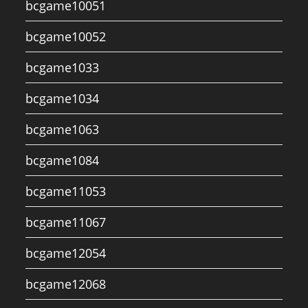
bcgame10051
bcgame10052
bcgame1033
bcgame1034
bcgame1063
bcgame1084
bcgame11053
bcgame11067
bcgame12054
bcgame12068