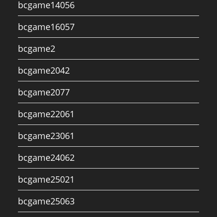
bcgame14056
bcgame16057
bcgame2
bcgame2042
bcgame2077
bcgame22061
bcgame23061
bcgame24062
bcgame25021
bcgame25063