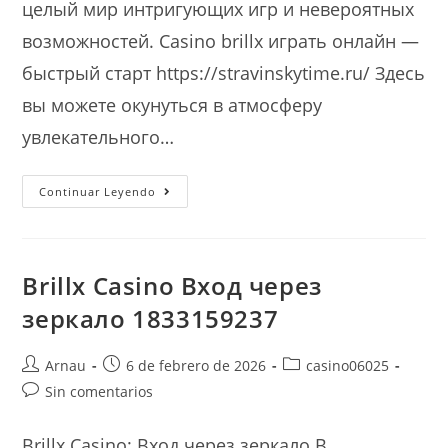
целый мир интригующих игр и невероятных
возможностей. Casino brillx играть онлайн —
быстрый старт https://stravinskytime.ru/ Здесь
вы можете окунуться в атмосферу
увлекательного…
Casino
Continuar Leyendo
BrillX
Играйте
Онлайн
Brillx Casino Вход через
и
Выигрывайте
зеркало 1833159237
Большие
Призы
Autor
Publicación
Categoría
Arnau
6 de febrero de 2026
casino06025
de
de
de
Comentarios
Sin comentarios
la
la
la
de
entrada:
entrada:
entrada:
la
Brillx Casino: Вход через зеркало В