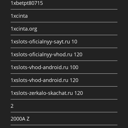
1xbetpt80715
1xcinta
1xcinta.org
1xslots-oficialnyy-sayt.ru 10
1xslots-oficialnyy-vhod.ru 120
1xslots-vhod-android.ru 100
1xslots-vhod-android.ru 120
1xslots-zerkalo-skachat.ru 120
2
2000A Z