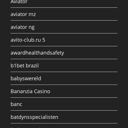
Aviator
aviator mz
aviator ng
avito-club.ru 5
awardhealthandsafety
b1bet brazil
babyswereld
Bananzia Casino
banc
batdynsspecialisten