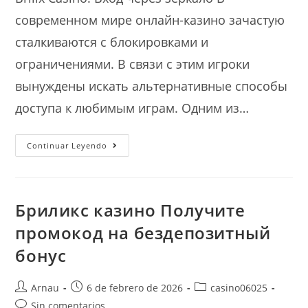
entrada:
современном мире онлайн-казино зачастую
сталкиваются с блокировками и
ограничениями. В связи с этим игроки
вынуждены искать альтернативные способы
доступа к любимым играм. Одним из…
Brillx
Continuar Leyendo
Casino
Вход
через
Бриликс казино Получите
зеркало
1833159237
промокод на бездепозитный
бонус
Autor
Publicación
Categoría
Arnau
6 de febrero de 2026
casino06025
de
de
de
Comentarios
Sin comentarios