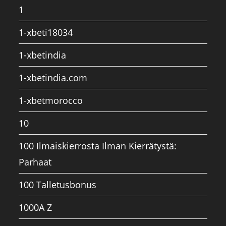
1
1-xbeti18034
1-xbetindia
1-xbetindia.com
1-xbetmorocco
10
100 Ilmaiskierrosta Ilman Kierrätystä:
Parhaat
100 Talletusbonus
1000A Z