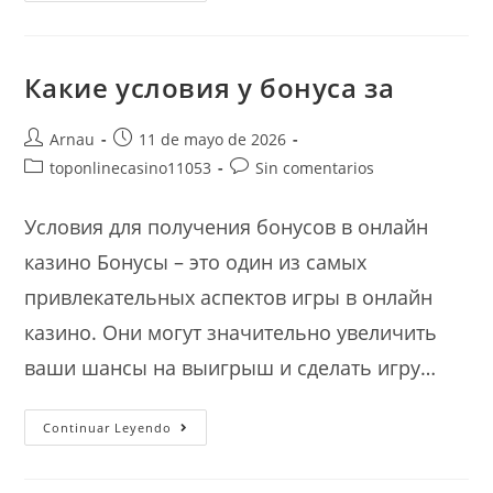
безопасно
войти
в
Какие условия у бонуса за
Lootrun
540042145
Autor
Publicación
Arnau
11 de mayo de 2026
de
de
Categoría
Comentarios
toponlinecasino11053
Sin comentarios
la
la
de
de
entrada:
entrada:
la
la
Условия для получения бонусов в онлайн
entrada:
entrada:
казино Бонусы – это один из самых
привлекательных аспектов игры в онлайн
казино. Они могут значительно увеличить
ваши шансы на выигрыш и сделать игру…
Какие
Continuar Leyendo
условия
у