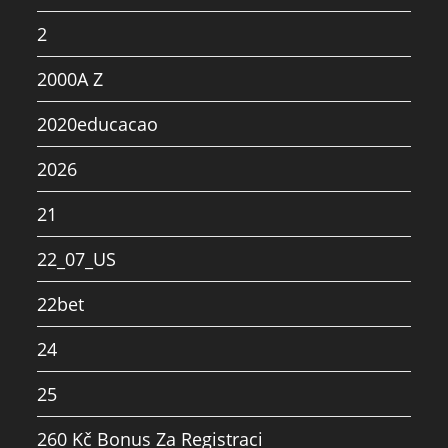
2
2000A Z
2020educacao
2026
21
22_07_US
22bet
24
25
260 Kč Bonus Za Registraci