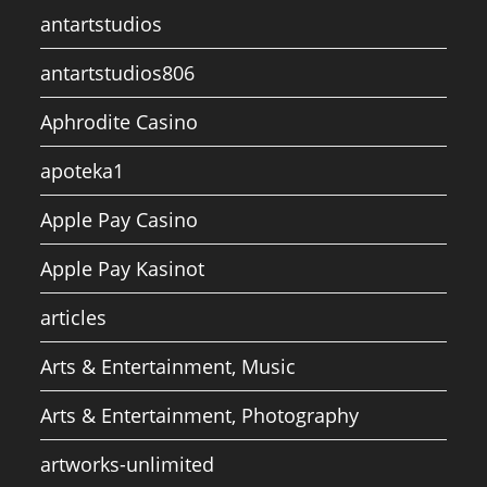
antartstudios
antartstudios806
Aphrodite Casino
apoteka1
Apple Pay Casino
Apple Pay Kasinot
articles
Arts & Entertainment, Music
Arts & Entertainment, Photography
artworks-unlimited