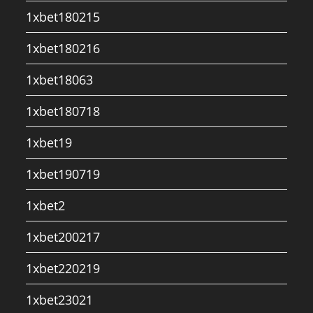
1xbet180215
1xbet180216
1xbet18063
1xbet180718
1xbet19
1xbet190719
1xbet2
1xbet200217
1xbet220219
1xbet23021