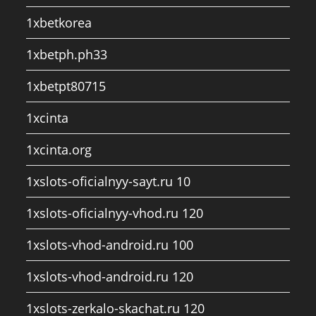
1xbetkorea
1xbetph.ph33
1xbetpt80715
1xcinta
1xcinta.org
1xslots-oficialnyy-sayt.ru 10
1xslots-oficialnyy-vhod.ru 120
1xslots-vhod-android.ru 100
1xslots-vhod-android.ru 120
1xslots-zerkalo-skachat.ru 120