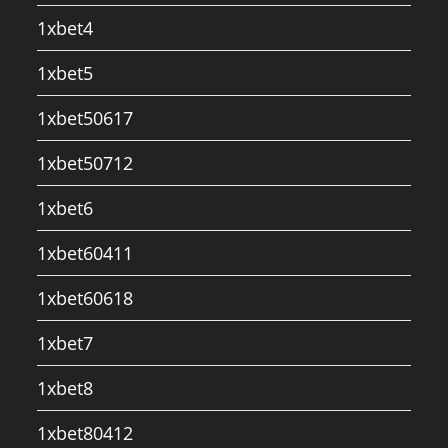
1xbet4
1xbet5
1xbet50617
1xbet50712
1xbet6
1xbet60411
1xbet60618
1xbet7
1xbet8
1xbet80412