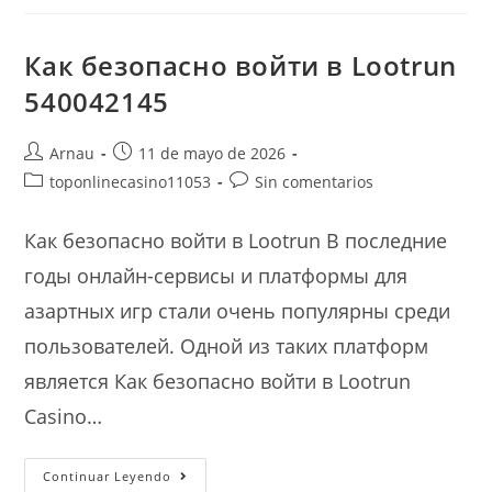
бонус
Lootrun
Как безопасно войти в Lootrun
540472145
540042145
Autor
Publicación
Arnau
11 de mayo de 2026
de
de
Categoría
Comentarios
toponlinecasino11053
Sin comentarios
la
la
de
de
entrada:
entrada:
la
la
Как безопасно войти в Lootrun В последние
entrada:
entrada:
годы онлайн-сервисы и платформы для
азартных игр стали очень популярны среди
пользователей. Одной из таких платформ
является Как безопасно войти в Lootrun
Casino…
Как
Continuar Leyendo