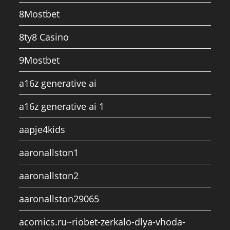
8Mostbet
8ty8 Casino
9Mostbet
a16z generative ai
a16z generative ai 1
aapje4kids
aaronallston1
aaronallston2
aaronallston29065
acomics.ru~riobet-zerkalo-dlya-vhoda-