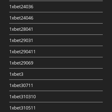
1xbet24036
1xbet24046
1xbet28041
1xbet29031
1xbet290411
1xbet29069
1xbet3
1xbet30711
1xbet310310
1xbet310511