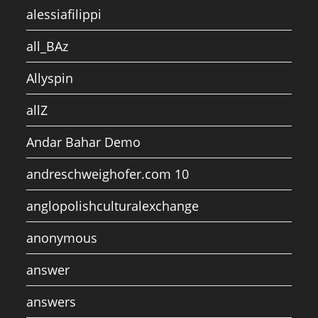
alessiafilippi
all_BAz
Allyspin
allZ
Andar Bahar Demo
andreschweighofer.com 10
anglopolishculturalexchange
anonymous
answer
answers