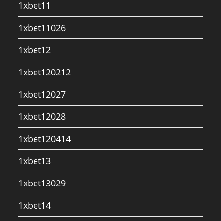
1xbet11
1xbet11026
1xbet12
1xbet120212
1xbet12027
1xbet12028
1xbet120414
1xbet13
1xbet13029
1xbet14