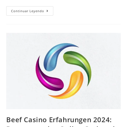
Beef
Continuar Leyendo
Casino
Erfahrungen:
Echte
Spieler
Bewertungen
und
Erfolgsgeschichten
aus
der
Praxis
Beef Casino Erfahrungen 2024: