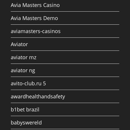
Avia Masters Casino
Avia Masters Demo
aviamasters-casinos
Aviator
aviator mz
aviator ng
avito-club.ru 5
awardhealthandsafety
b1bet brazil
babyswereld