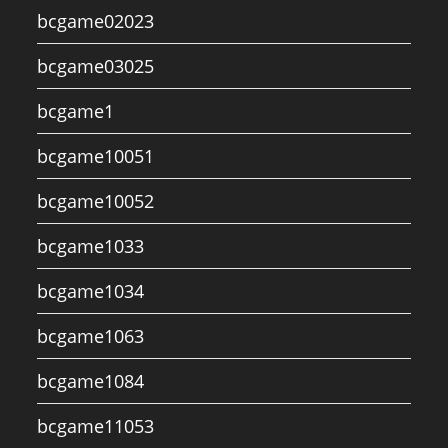
bcgame02023
bcgame03025
bcgame1
bcgame10051
bcgame10052
bcgame1033
bcgame1034
bcgame1063
bcgame1084
bcgame11053