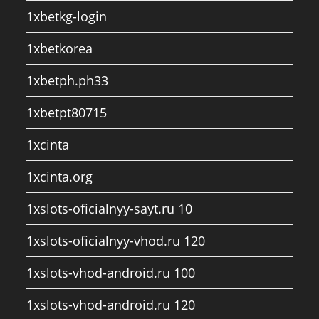
1xbetkg-login
1xbetkorea
1xbetph.ph33
1xbetpt80715
1xcinta
1xcinta.org
1xslots-oficialnyy-sayt.ru 10
1xslots-oficialnyy-vhod.ru 120
1xslots-vhod-android.ru 100
1xslots-vhod-android.ru 120