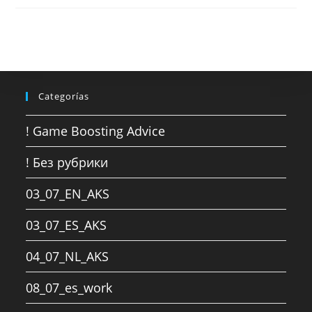
Erfahrungen
2024:
Bewertung
des
Online
Casinos
Categorías
in
Deutschland
! Game Boosting Advice
! Без рубрики
03_07_EN_AKS
03_07_ES_AKS
04_07_NL_AKS
08_07_es_work