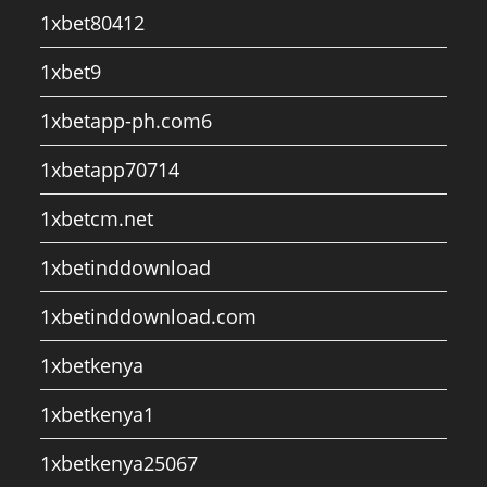
1xbet80412
1xbet9
1xbetapp-ph.com6
1xbetapp70714
1xbetcm.net
1xbetinddownload
1xbetinddownload.com
1xbetkenya
1xbetkenya1
1xbetkenya25067