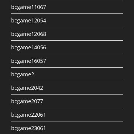
bcgame11067
bcgame12054
bcgame12068
bcgame14056
bcgame16057
bcgame2
bcgame2042
bcgame2077
bcgame22061
bcgame23061