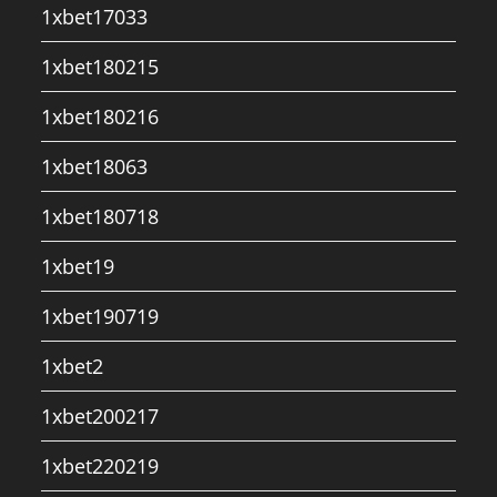
1xbet17033
1xbet180215
1xbet180216
1xbet18063
1xbet180718
1xbet19
1xbet190719
1xbet2
1xbet200217
1xbet220219