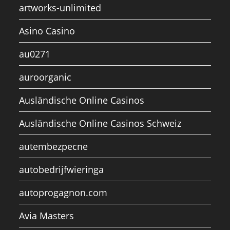
artworks-unlimited
Asino Casino
au0271
auroorganic
Ausländische Online Casinos
Ausländische Online Casinos Schweiz
autembezpecne
autobedrijfwieringa
autoprogagnon.com
Avia Masters