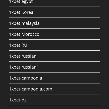
1xbet egypt
1xbet Korea
1xbet malaysia
1xbet Morocco
1xbet RU
1xbet russian
1xbet russian1
1xbet-cambodia
1xbet-cambodia.com
1xbet-dz